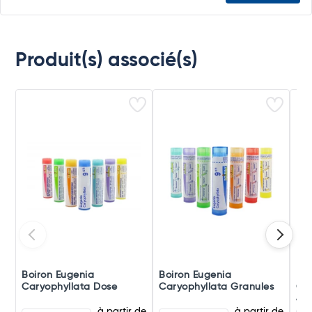
Produit(s) associé(s)
Boiron Eugenia
Boiron Eugenia
Boi
Caryophyllata Dose
Caryophyllata Granules
Car
4D
à partir de
à partir de