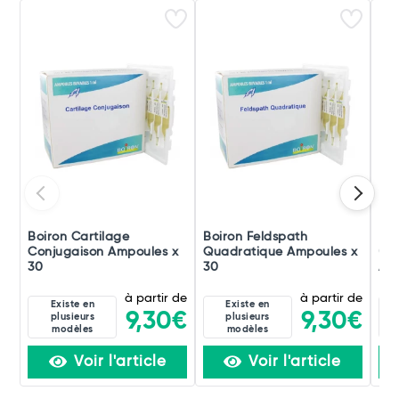
Boiron Cartilage
Boiron Feldspath
Boi
Conjugaison Ampoules x
Quadratique Ampoules x
(di
30
30
Amp
à partir de
à partir de
Existe en
Existe en
9,30€
9,30€
plusieurs
plusieurs
modèles
modèles
Voir l'article
Voir l'article