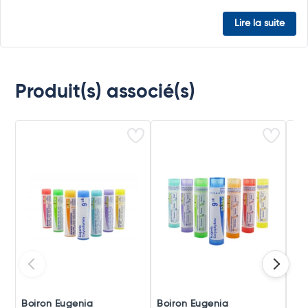
Lire la suite
Produit(s) associé(s)
Boiron Eugenia
Boiron Eugenia
Boi