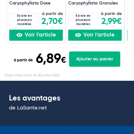
Caryophyllata Dose
Caryophyllata Granules
Car
4D
à partir de
à partir de
Existe en
Existe en
2,70€
2,99€
plusieurs
plusieurs
modèles
modèles
Voir l'article
Voir l'article
6,89
€
Ajouter au panier
à partir de
Page mise à jour le 30 juillet 2026
Les avantages
de LaSante.net