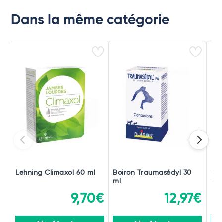
Dans la même catégorie
Lehning Climaxol 60 ml
Boiron Traumasédyl 30
Ch
ml
Gou
9,70€
12,97€