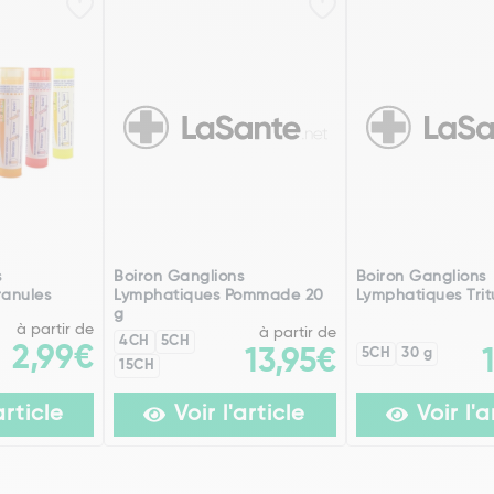
s
Boiron Ganglions
Boiron Ganglions
anules
Lymphatiques Pommade 20
Lymphatiques Trit
g
à partir de
à partir de
4CH
5CH
2,99€
13,95€
5CH
30 g
15CH
article
Voir l'article
Voir l'a