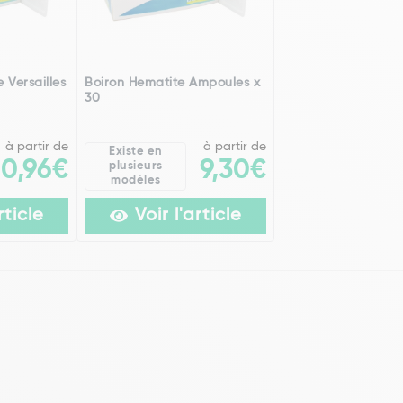
 Versailles
Boiron Hematite Ampoules x
30
à partir de
à partir de
Existe en
20,96€
9,30€
plusieurs
modèles
rticle
Voir l'article