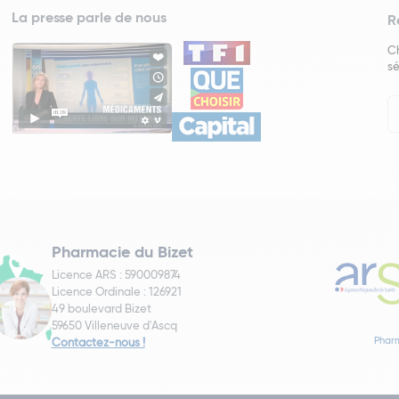
La presse parle de nous
R
Ch
sé
In
Ne
Pharmacie du Bizet
Licence ARS : 590009874
Licence Ordinale : 126921
49 boulevard Bizet
59650 Villeneuve d'Ascq
Pharm
Contactez-nous !