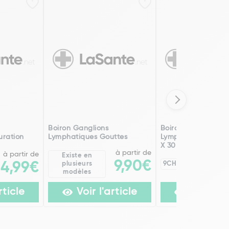
Boiron Ganglions
Boiron Ganglions
uration
Lymphatiques Gouttes
Lymphatiques Eau
X 30
à partir de
à partir de
Existe en
9,90€
14,99€
plusieurs
9CH
2
modèles
rticle
Voir l'article
Voir l'ar