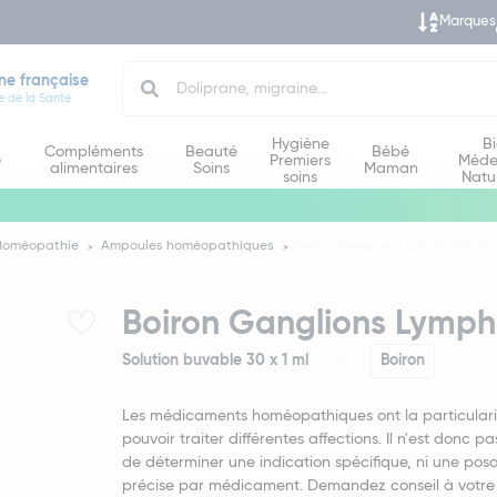
Marques
Search
ne française
e de la Santé
Hygiène
B
Compléments
Beauté
Bébé
e
Premiers
Méde
alimentaires
Soins
Maman
soins
Natu
Homéopathie
Ampoules homéopathiques
Boiron Ganglions Lymphatiques
Boiron Ganglions Lymph
Solution buvable 30 x 1 ml
Boiron
Les médicaments homéopathiques ont la particulari
pouvoir traiter différentes affections. Il n'est donc pa
de déterminer une indication spécifique, ni une poso
précise par médicament. Demandez conseil à votre