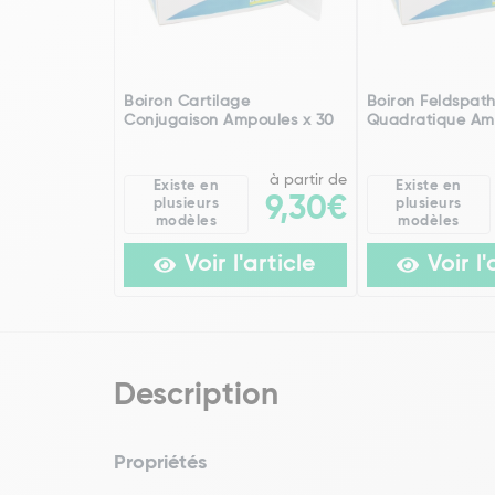
Boiron Cartilage
Boiron Feldspat
Conjugaison Ampoules x 30
Quadratique Am
à partir de
Existe en
Existe en
9,30€
plusieurs
plusieurs
modèles
modèles
Voir l'article
Voir l'
Description
Propriétés