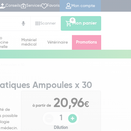
Mon compte
Conseils
Services
Favoris
0
Mon panier
Scanner
io
Matériel
cine
Vétérinaire
Promotions
médical
relle
 Ampoules x 30
atiques Ampoules x 30
20,96
€
à partir de
té de
s possible
logie
Dilution
 médecin.