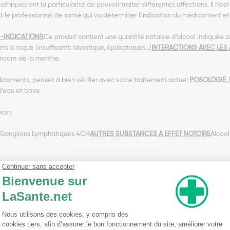
ques ont la particularité de pouvoir traiter différentes affections. Il n'es
t le professionnel de santé qui va déterminer l'indication du médicament et
-INDICATIONS
Ce produit contient une quantité notable d’alcool indiquée su
jets à risque (insuffisants hépatique, épileptiques…)
INTERACTIONS AVEC LES
encore de la menthe.
icaments, pensez à bien vérifier avec votre traitement actuel.
POSOLOGIE, 
’eau et boire.
ecin.
Ganglions Lymphatiques 4CH
AUTRES SUBSTANCES A EFFET NOTOIRE
Alcool
nseillent