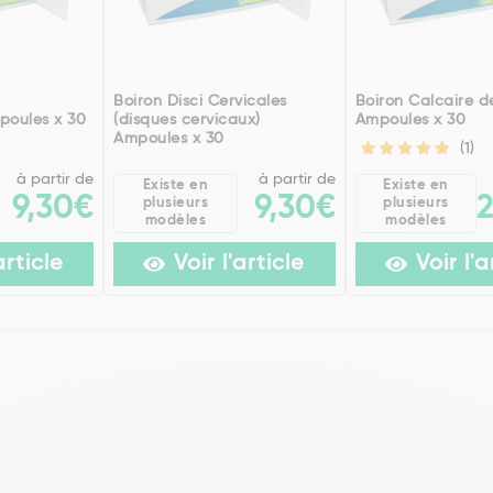
h
Boiron Disci Cervicales
Boiron Calcaire de
poules x 30
(disques cervicaux)
Ampoules x 30
Ampoules x 30
(1)
à partir de
à partir de
Existe en
Existe en
9,30€
9,30€
plusieurs
plusieurs
modèles
modèles
article
Voir l'article
Voir l'a