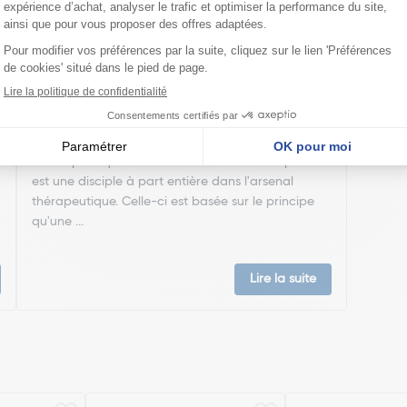
Ma trousse à pharmacie homéopathique
Ceci est un petit guide pratique des traitements
homéopathiques à avoir chez soi ! L'homéopathie
est une disciple à part entière dans l'arsenal
thérapeutique. Celle-ci est basée sur le principe
qu'une ...
Lire la suite