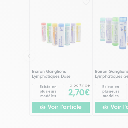
Boiron Ganglions
Boiron Ganglion
Lymphatiques Dose
Lymphatiques Gr
à partir de
Existe en
Existe en
2,70€
plusieurs
plusieurs
modèles
modèles
Voir l'article
Voir l'