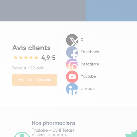
X
Avis clients
Facebook
4,9
5
/
Instagram
Basé sur 62 avis.
Youtube
Voir tous les avis
LinkedIn
Nos pharmaciens
Titulaire -
Cyril Tétart
N° RPPS : 10001113017