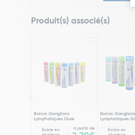
Produit(s) associé(s)
Boiron Ganglions
Boiron Ganglion
Lymphatiques Dose
Lymphatiques Gr
à partir de
Existe en
Existe en
plusieurs
plusieurs