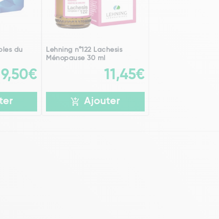
bles du
Lehning n°122 Lachesis
Ménopause 30 ml
9,50€
11,45€
ter
Ajouter