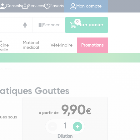
Mon compte
Conseils
Services
Favoris
0
Mon panier
Scanner
io
Matériel
cine
Vétérinaire
Promotions
médical
relle
Gouttes
atiques Gouttes
9,90
€
à partir de
ues sous
Dilution