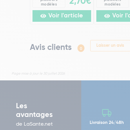
2,70€
modèles
modèles
Voir l'article
Voir l'
Avis clients
Laisser un avis
0
Page mise à jour le 30 juillet 2026
Les
avantages
Livraison 24/48h
de LaSante.net