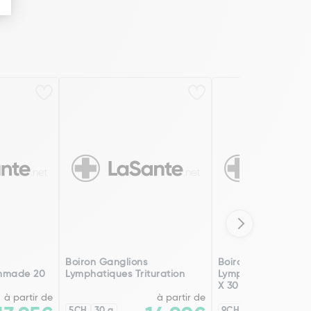
Boiron Ganglions
Boiron Ganglions
mmade 20
Lymphatiques Trituration
Lymphatiques Eau
X 30
à partir de
à partir de
5CH
30 g
9CH