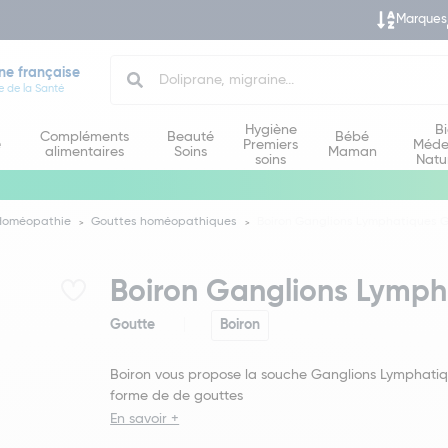
Marques
Search
ne française
e de la Santé
Hygiène
B
Compléments
Beauté
Bébé
e
Premiers
Méde
alimentaires
Soins
Maman
soins
Natu
Homéopathie
Gouttes homéopathiques
Boiron Ganglions Lymphatiques 
Boiron Ganglions Lymph
Goutte
Boiron
Boiron vous propose la souche Ganglions Lymphatiq
forme de de gouttes
En savoir +