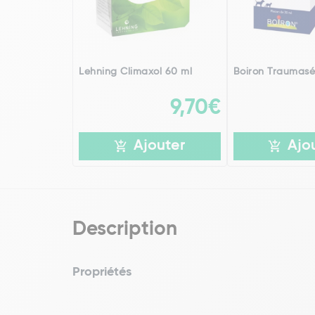
Lehning Climaxol 60 ml
Boiron Traumasé
9,70€
Ajouter
Ajo
Description
Propriétés