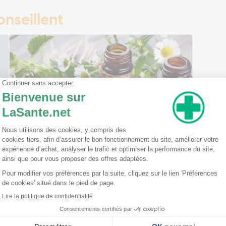
nseillent
Ma trousse à pharmacie homéopathique
Ceci est un petit guide pratique des traitements
homéopathiques à avoir chez soi ! L'homéopathie
est une disciple à part entière dans l'arsenal
thérapeutique. Celle-ci est basée sur le principe
qu'une ...
Lire la suite