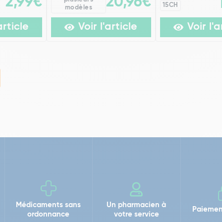
2,99€
20,96€
15CH
modèles
article
Voir l'article
Voir l'a
Médicaments sans
Un pharmacien à
Paiemen
ordonnance
votre service