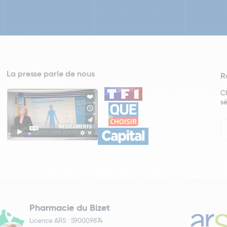
La presse parle de nous
R
Ch
sé
In
Ne
Pharmacie du Bizet
Licence ARS : 590009874