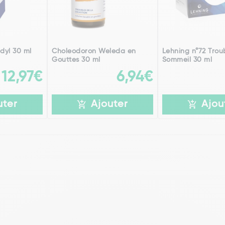
dyl 30 ml
Choleodoron Weleda en
Lehning n°72 Trou
Gouttes 30 ml
Sommeil 30 ml
12,97€
6,94€
uter
Ajouter
Ajou