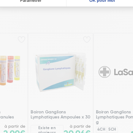
s
Boiron Ganglions
Boiron Ganglions
anules
Lymphatiques Ampoules x 30
Lymphatiques Po
g
à partir de
à partir de
Existe en
4CH
5CH
plusieurs