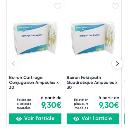
Boiron Cartilage
Boiron Feldspath
Boi
Conjugaison Ampoules x
Quadratique Ampoules x
Ver
30
30
à partir de
à partir de
Existe en
Existe en
9,30€
9,30€
plusieurs
plusieurs
modèles
modèles
Voir l'article
Voir l'article