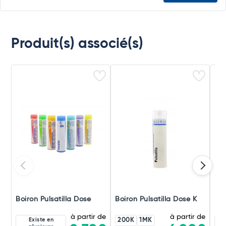
Produit(s) associé(s)
Boiron Pulsatilla Dose
Boiron Pulsatilla Dose K
Boi
à partir de
à partir de
Existe en
200K
1MK