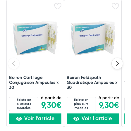
Boiron Cartilage
Boiron Feldspath
Boi
Conjugaison Ampoules x
Quadratique Ampoules x
Ver
30
30
à partir de
à partir de
Existe en
Existe en
9,30€
9,30€
plusieurs
plusieurs
modèles
modèles
Voir l'article
Voir l'article