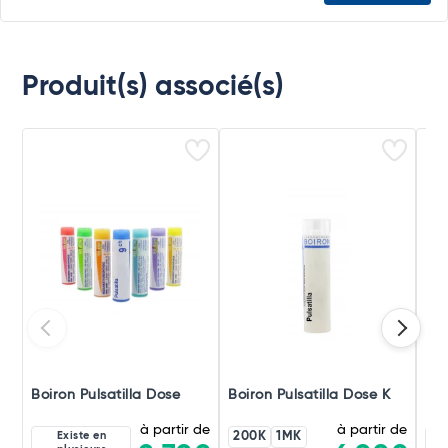
Produit(s) associé(s)
Boiron Pulsatilla Dose
Boiron Pulsatilla Dose K
Boi
à partir de
à partir de
Existe en
200K
1MK