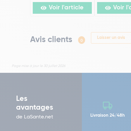
Voir l'article
Voir l'
Avis clients
Laisser un avis
0
Page mise à jour le 30 juillet 2026
Les
avantages
Livraison 24/48h
de LaSante.net