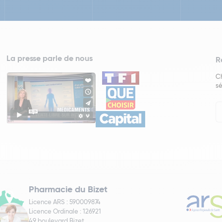
La presse parle de nous
R
Ch
sé
In
Ne
Pharmacie du Bizet
Licence ARS : 590009874
Licence Ordinale : 126921
49 boulevard Bizet