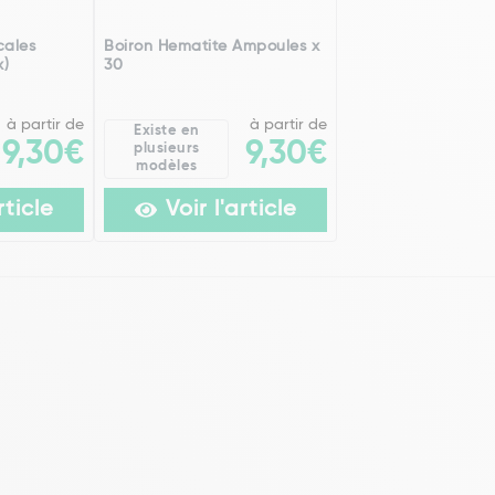
cales
Boiron Hematite Ampoules x
x)
30
à partir de
à partir de
Existe en
9,30€
9,30€
plusieurs
modèles
rticle
Voir l'article