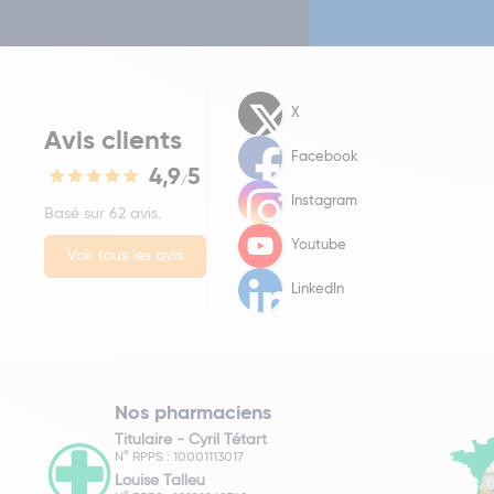
X
Avis clients
Facebook
4,9
5
/
Instagram
Basé sur 62 avis.
Youtube
Voir tous les avis
LinkedIn
Nos pharmaciens
Titulaire -
Cyril Tétart
N° RPPS : 10001113017
Louise Talleu