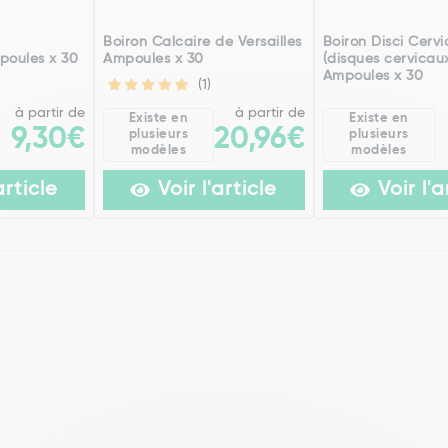
h
Boiron Calcaire de Versailles
Boiron Disci Cervi
poules x 30
Ampoules x 30
(disques cervicau
Ampoules x 30
(1)
à partir de
à partir de
Existe en
Existe en
9,30€
20,96€
plusieurs
plusieurs
modèles
modèles
article
Voir l'article
Voir l'a