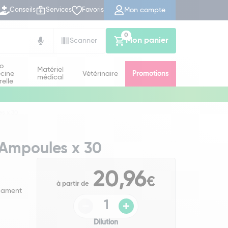
Mon compte
Conseils
Services
Favoris
0
Mon panier
Scanner
io
Matériel
cine
Vétérinaire
Promotions
médical
relle
s x 30
 Ampoules x 30
20,96
€
à partir de
icament
Dilution