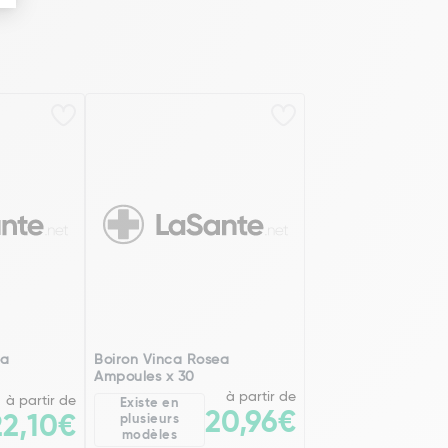
ea
Boiron Vinca Rosea
Ampoules x 30
à partir de
à partir de
Existe en
20,96€
22,10€
plusieurs
modèles