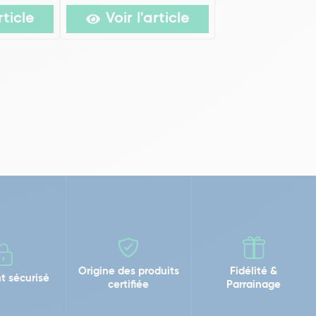
rticle
Voir l'article
Origine des produits
Fidélité &
t sécurisé
certifiée
Parrainage