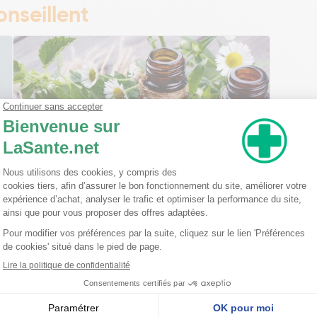
nseillent
Ma trousse à pharmacie homéopathique
Ceci est un petit guide pratique des traitements
homéopathiques à avoir chez soi ! L'homéopathie
est une disciple à part entière dans l'arsenal
thérapeutique. Celle-ci est basée sur le principe
qu'une ...
Lire la suite