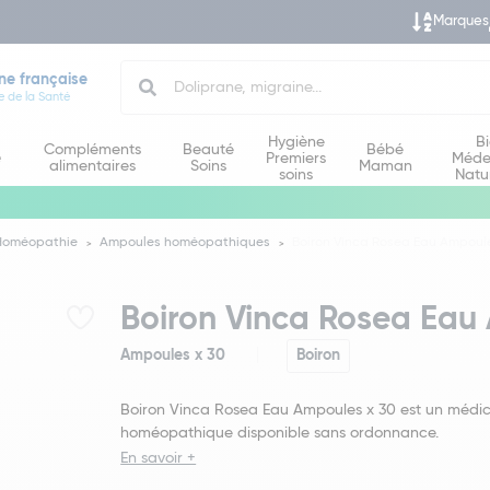
Marques
Search
ne française
e de la Santé
Hygiène
B
Compléments
Beauté
Bébé
e
Premiers
Méde
alimentaires
Soins
Maman
soins
Natu
Homéopathie
Ampoules homéopathiques
Boiron Vinca Rosea Eau Ampoule
Boiron Vinca Rosea Eau
Ampoules x 30
Boiron
Boiron Vinca Rosea Eau Ampoules x 30 est un méd
homéopathique disponible sans ordonnance.
En savoir +