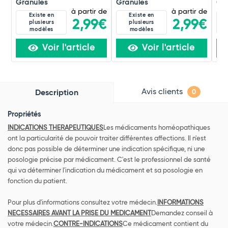
Granules
Granules
Gra
à partir de
à partir de
Existe en
Existe en
2,99€
2,99€
plusieurs
plusieurs
modèles
modèles
Voir l'article
Voir l'article
Avis clients
Description
0
Propriétés
INDICATIONS THERAPEUTIQUES
Les médicaments homéopathiques
ont la particularité de pouvoir traiter différentes affections. Il n'est
donc pas possible de déterminer une indication spécifique, ni une
posologie précise par médicament. C'est le professionnel de santé
qui va déterminer l'indication du médicament et sa posologie en
fonction du patient.
Pour plus d'informations consultez votre médecin.
INFORMATIONS
NECESSAIRES AVANT LA PRISE DU MEDICAMENT
Demandez conseil à
votre médecin.
CONTRE-INDICATIONS
Ce médicament contient du