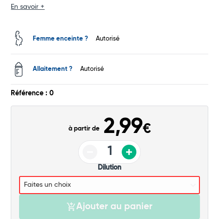
En savoir +
Total
Commander
Femme enceinte ?
Autorisé
Allaitement ?
Autorisé
Référence : 0
2,99
€
à partir de
Dilution
Ajouter au panier