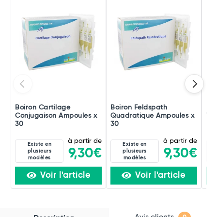
Boiron Cartilage
Boiron Feldspath
Boi
Conjugaison Ampoules x
Quadratique Ampoules x
Ver
30
30
à partir de
à partir de
Existe en
Existe en
9,30€
9,30€
plusieurs
plusieurs
modèles
modèles
Voir l'article
Voir l'article