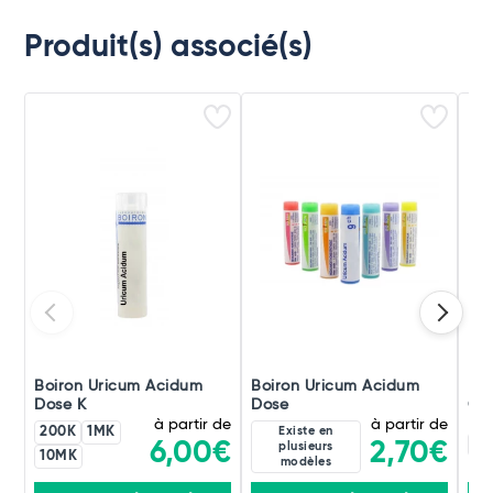
Produit(s) associé(s)
Boiron Uricum Acidum
Boiron Uricum Acidum
Boi
Dose K
Dose
Gra
à partir de
à partir de
200K
1MK
Existe en
20
2,70€
6,00€
plusieurs
10MK
modèles