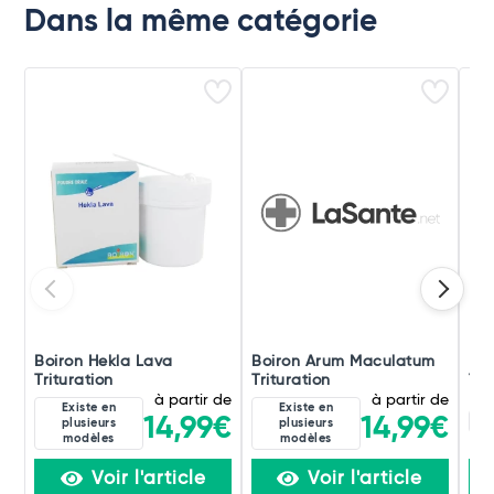
Dans la même catégorie
Boiron Hekla Lava
Boiron Arum Maculatum
Boi
Trituration
Trituration
Tri
à partir de
à partir de
Existe en
Existe en
8D
14,99€
14,99€
plusieurs
plusieurs
modèles
modèles
Voir l'article
Voir l'article