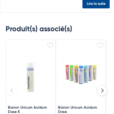
Lire la suite
Produit(s) associé(s)
Boiron Uricum Acidum
Boiron Uricum Acidum
Boi
Dose K
Dose
Gra