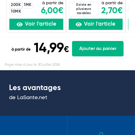
à partir de
à partir de
200K
1MK
Existe en
20
2,70€
6,00€
plusieurs
10MK
modèles
Voir l'article
Voir l'article
14,99
€
Ajouter au panier
à partir de
Page mise à jour le 30 juillet 2026
Les avantages
de LaSante.net