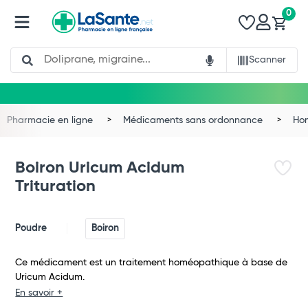
0
Search
Scanner
Pharmacie en ligne
Médicaments sans ordonnance
Ho
Boiron Uricum Acidum
Trituration
Poudre
Boiron
Ce médicament est un traitement homéopathique à base de
Uricum Acidum.
Total
En savoir +