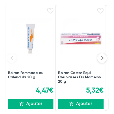
Boiron Pommade au
Boiron Castor Equi
Boi
Calendula 20 g
Creuvasses Du Mamelon
Po
20 g
15
4,47€
5,32€
15
Ajouter
Ajouter