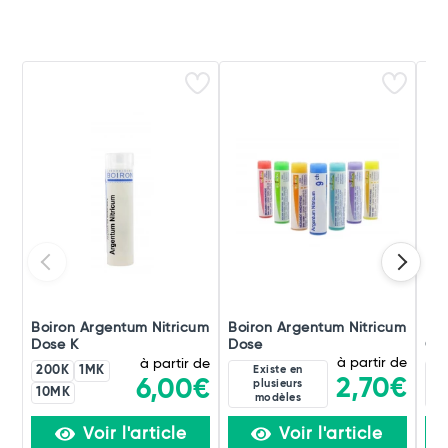
Boiron Argentum Nitricum
Boiron Argentum Nitricum
Boi
Dose K
Dose
Gra
à partir de
à partir de
200K
1MK
Existe en
2,70€
6,00€
plusieurs
10MK
modèles
Voir l'article
Voir l'article