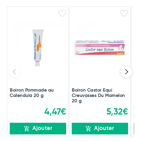
Boiron Pommade au
Boiron Castor Equi
Boi
Calendula 20 g
Creuvasses Du Mamelon
Po
20 g
15
4,47€
5,32€
15
Ajouter
Ajouter