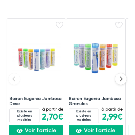
Boiron Eugenia Jambosa
Boiron Eugenia Jambosa
Bo
Dose
Granules
Tri
à partir de
à partir de
Existe en
Existe en
5C
2,70€
2,99€
plusieurs
plusieurs
modèles
modèles
Voir l'article
Voir l'article