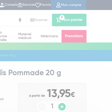
Mon compte
Conseils
Services
Favoris
0
Mon panier
Scanner
io
Matériel
cine
Vétérinaire
Promotions
médical
relle
ommade 20 g
nalis Pommade 20 g
13,95
€
à partir de
ent