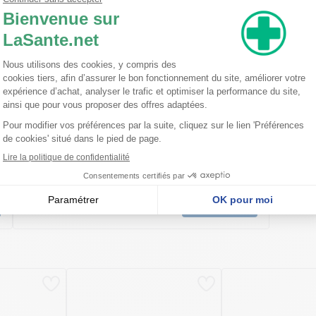
Ma trousse à pharmacie homéopathique
Ceci est un petit guide pratique des traitements
homéopathiques à avoir chez soi ! L'homéopathie
est une disciple à part entière dans l'arsenal
thérapeutique. Celle-ci est basée sur le principe
qu'une ...
Lire la suite