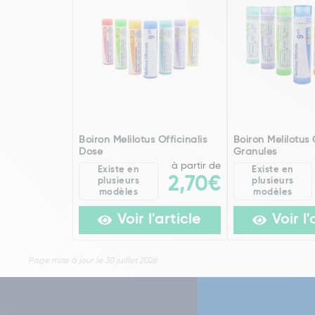
Boiron Melilotus Officinalis
Boiron Melilotus 
Dose
Granules
à partir de
Existe en
Existe en
2,70€
plusieurs
plusieurs
modèles
modèles
Voir l'article
Voir l'
Page mise à jour le 30 juillet 2026