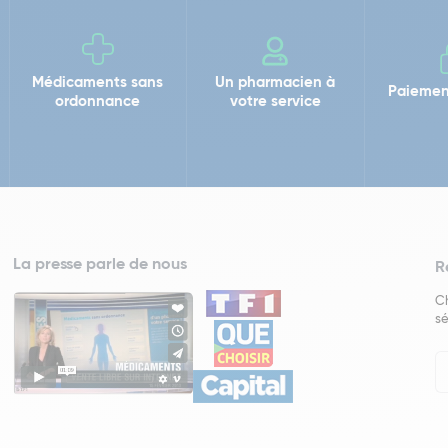
Médicaments sans
Un pharmacien à
Paiemen
ordonnance
votre service
La presse parle de nous
R
Ch
sé
In
Ne