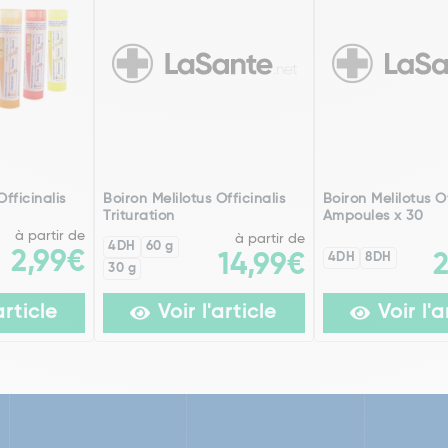
Officinalis
Boiron Melilotus Officinalis
Boiron Melilotus Of
Trituration
Ampoules x 30
à partir de
à partir de
4DH
60 g
2,99€
14,99€
4DH
8DH
30 g
article
Voir l'article
Voir l'a