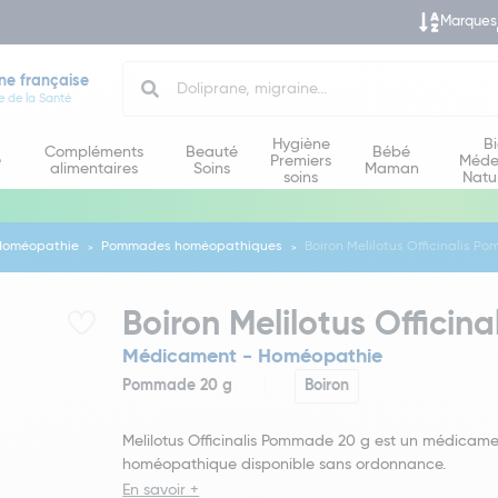
Marques
Search
ne française
e de la Santé
Hygiène
B
Compléments
Beauté
Bébé
e
Premiers
Méde
alimentaires
Soins
Maman
soins
Natu
Homéopathie
Pommades homéopathiques
Boiron Melilotus Officinalis P
Boiron Melilotus Offici
Médicament - Homéopathie
Pommade 20 g
Boiron
Melilotus Officinalis Pommade 20 g est un médicam
homéopathique disponible sans ordonnance.
En savoir +