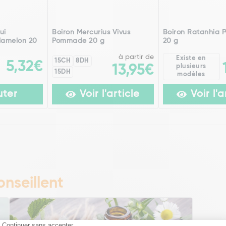
ui
Boiron Mercurius Vivus
Boiron Ratanhia
Mamelon 20
Pommade 20 g
20 g
à partir de
Existe en
15CH
8DH
5,32€
13,95€
plusieurs
15DH
modèles
uter
Voir l'article
Voir l'a
nseillent