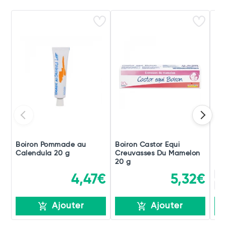
Boiron Pommade au
Boiron Castor Equi
Boi
Calendula 20 g
Creuvasses Du Mamelon
Po
20 g
15
4,47€
5,32€
15
Ajouter
Ajouter