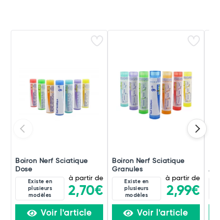
Boiron Nerf Sciatique
Boiron Nerf Sciatique
Boi
Dose
Granules
Amp
à partir de
à partir de
Existe en
Existe en
2,70€
2,99€
plusieurs
plusieurs
modèles
modèles
Voir l'article
Voir l'article