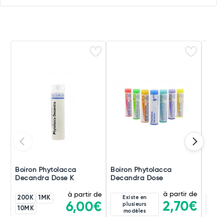
Boiron Phytolacca
Boiron Phytolacca
Boi
Decandra Dose K
Decandra Dose
De
à partir de
à partir de
200K
1MK
Existe en
2,70€
6,00€
plusieurs
10MK
modèles