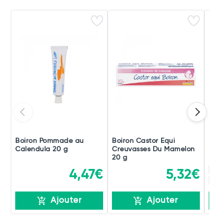
Boiron Pommade au
Boiron Castor Equi
Boi
Calendula 20 g
Creuvasses Du Mamelon
Po
20 g
15
4,47€
5,32€
15
Ajouter
Ajouter