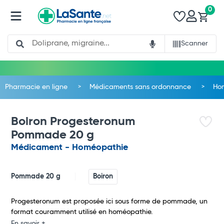
0
Search
Scanner
Pharmacie en ligne
Médicaments sans ordonnance
Ho
Boiron Progesteronum
Pommade 20 g
Médicament - Homéopathie
Pommade 20 g
Boiron
Total
Progesteronum est proposée ici sous forme de pommade, un
format couramment utilisé en homéopathie.
En savoir +