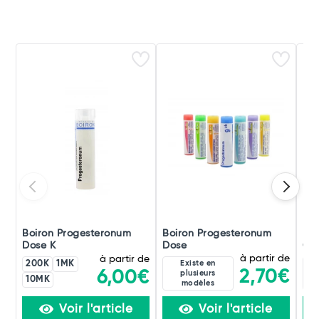
Boiron Progesteronum
Boiron Progesteronum
Boi
Dose K
Dose
Gra
à partir de
à partir de
200K
1MK
Existe en
2,70€
6,00€
plusieurs
10MK
modèles
Voir l'article
Voir l'article