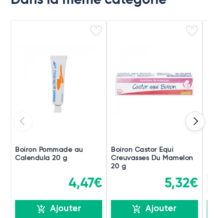
Dans la même catégorie
Boiron Pommade au
Boiron Castor Equi
Boi
Calendula 20 g
Creuvasses Du Mamelon
Po
20 g
15
4,47€
5,32€
15
Ajouter
Ajouter