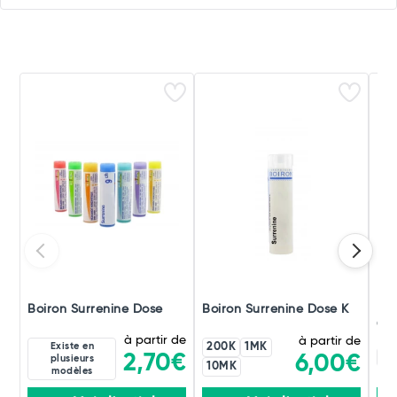
Boiron Surrenine Dose
Boiron Surrenine Dose K
Boi
Gra
à partir de
à partir de
Existe en
200K
1MK
1M
2,70€
6,00€
plusieurs
10MK
modèles