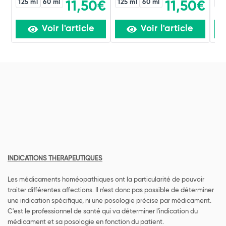
125 ml
60 ml
125 ml
60 ml
12
11,50€
11,50€
Voir l'article
Voir l'article
INDICATIONS THERAPEUTIQUES
Les médicaments homéopathiques ont la particularité de pouvoir
traiter différentes affections. Il n'est donc pas possible de déterminer
une indication spécifique, ni une posologie précise par médicament.
C'est le professionnel de santé qui va déterminer l'indication du
médicament et sa posologie en fonction du patient.