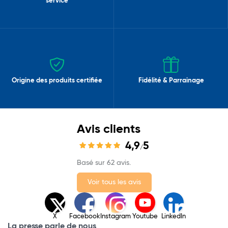
service
Origine des produits certifiée
Fidélité & Parrainage
Avis clients
4,9
5
/
Basé sur 62 avis.
Voir tous les avis
X
Facebook
Instagram
Youtube
LinkedIn
La presse parle de nous