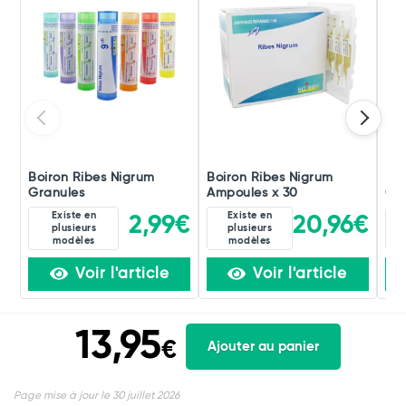
Boiron Ribes Nigrum
Boiron Ribes Nigrum
Boi
Granules
Ampoules x 30
Gou
Existe en
Existe en
2,99€
20,96€
plusieurs
plusieurs
modèles
modèles
Voir l'article
Voir l'article
13,95
€
Ajouter au panier
Page mise à jour le 30 juillet 2026