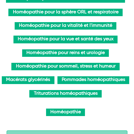
Homéopathie pour la sphère ORL et respiratoire
Homéopathie pour la vitalité et l'immunité
Homéopathie pour la vue et santé des yeux
Homéopathie pour reins et urologie
Homéopathie pour sommeil, stress et humeur
Macérats glycérinés
Pommades homéopathiques
Triturations homéopathiques
Homéopathie