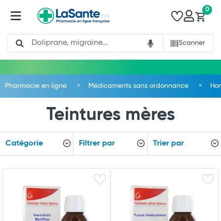
0
Search
Scanner
Pharmacie en ligne
Médicaments sans ordonnance
Ho
Teintures mères
Catégorie
Filtrer par
Trier par