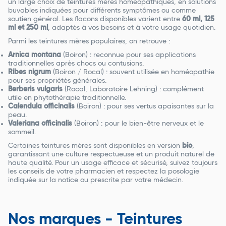
un large choix de teintures mères homéopathiques, en solutions
buvables indiquées pour différents symptômes ou comme
soutien général. Les flacons disponibles varient entre
60 ml, 125
ml et 250 ml
, adaptés à vos besoins et à votre usage quotidien.
Parmi les teintures mères populaires, on retrouve :
Arnica montana
(Boiron) : reconnue pour ses applications
traditionnelles après chocs ou contusions.
Ribes nigrum
(Boiron / Rocal) : souvent utilisée en homéopathie
pour ses propriétés générales.
Berberis vulgaris
(Rocal, Laboratoire Lehning) : complément
utile en phytothérapie traditionnelle.
Calendula officinalis
(Boiron) : pour ses vertus apaisantes sur la
peau.
Valeriana officinalis
(Boiron) : pour le bien-être nerveux et le
sommeil.
Certaines teintures mères sont disponibles en version
bio
,
garantissant une culture respectueuse et un produit naturel de
haute qualité. Pour un usage efficace et sécurisé, suivez toujours
les conseils de votre pharmacien et respectez la posologie
indiquée sur la notice ou prescrite par votre médecin.
Nos marques - Teintures