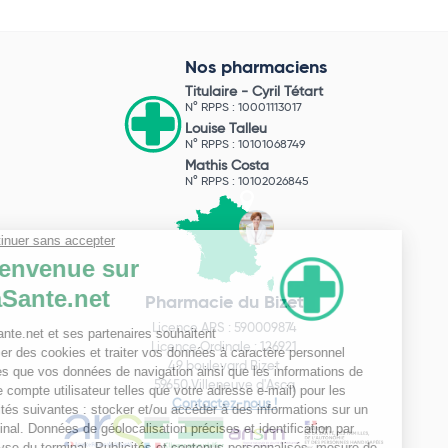
Nos pharmaciens
Titulaire -
Cyril Tétart
N° RPPS : 10001113017
Louise Talleu
N° RPPS : 10101068749
Mathis Costa
N° RPPS : 10102026845
Pharmacie du Bizet
Licence ARS : 590009874
Licence Ordinale : 126921
49 boulevard Bizet
59650 Villeneuve d'Ascq
Contactez-nous !