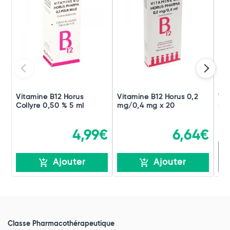
Vitamine B12 Horus
Vitamine B12 Horus 0,2
Vit
Collyre 0,50 % 5 ml
mg/0,4 mg x 20
mg/
4,99€
6,64€
E
Ajouter
Ajouter
Classe Pharmacothérapeutique