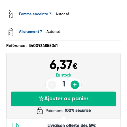
Femme enceinte ?
Autorisé
Allaitement ?
Autorisé
Référence : 3400934855061
Total
Commander
6,37
€
En stock
Ajouter au panier
Paiement
100% sécurisé
Livraison offerte dès 59€