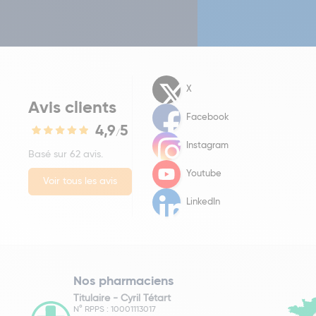
X
Avis clients
Facebook
4,9
5
/
Instagram
Basé sur 62 avis.
Youtube
Voir tous les avis
LinkedIn
Nos pharmaciens
Titulaire -
Cyril Tétart
N° RPPS : 10001113017