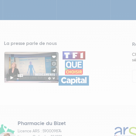
La presse parle de nous
R
Ch
sé
In
Ne
Pharmacie du Bizet
Licence ARS : 590009874