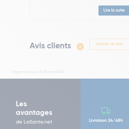
Lire la suite
Avis clients
Laisser un avis
0
Page mise à jour le 05 aout 2026
Les
avantages
Livraison 24/48h
de LaSante.net