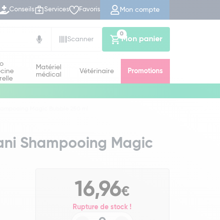
Mon compte
Conseils
Services
Favoris
0
Mon panier
Scanner
io
Matériel
cine
Vétérinaire
Promotions
médical
relle
Shampooing Magic Bubble 250 ml
rani Shampooing Magic
16,96
€
Rupture de stock !