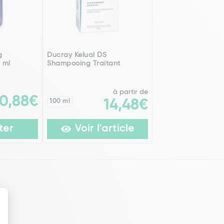
g
Ducray Kelual DS
 ml
Shampooing Traitant
à partir de
10,88€
100 ml
14,48€
ter
Voir l'article