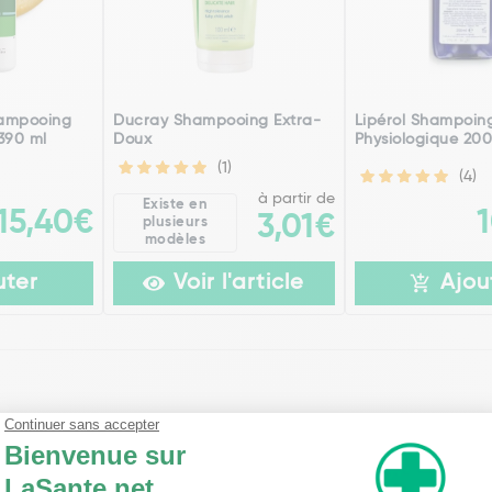
hampooing
Ducray Shampooing Extra-
Lipérol Shampoin
 390 ml
Doux
Physiologique 200
(1)
(4)
à partir de
Existe en
15,40€
3,01€
plusieurs
modèles
uter
Voir l'article
Ajou