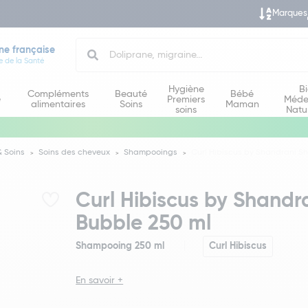
Marques
Search
ne française
e de la Santé
Hygiène
B
Compléments
Beauté
Bébé
e
Premiers
Méde
alimentaires
Soins
Maman
soins
Natu
 Soins
Soins des cheveux
Shampooings
Curl Hibiscus by Shandrani 
Curl Hibiscus by Shand
Bubble 250 ml
Shampooing 250 ml
Curl Hibiscus
En savoir +