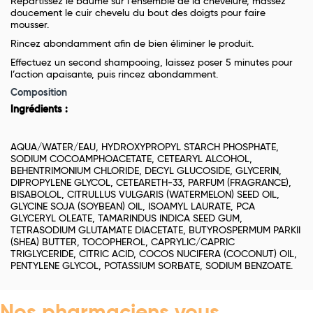
Répartissez le baume sur l’ensemble de la chevelure, massez
doucement le cuir chevelu du bout des doigts pour faire
mousser.
Rincez abondamment afin de bien éliminer le produit.
Effectuez un second shampooing, laissez poser 5 minutes pour
l’action apaisante, puis rincez abondamment.
Composition
Ingrédients :
AQUA/WATER/EAU, HYDROXYPROPYL STARCH PHOSPHATE,
SODIUM COCOAMPHOACETATE, CETEARYL ALCOHOL,
BEHENTRIMONIUM CHLORIDE, DECYL GLUCOSIDE, GLYCERIN,
DIPROPYLENE GLYCOL, CETEARETH-33, PARFUM (FRAGRANCE),
BISABOLOL, CITRULLUS VULGARIS (WATERMELON) SEED OIL,
GLYCINE SOJA (SOYBEAN) OIL, ISOAMYL LAURATE, PCA
GLYCERYL OLEATE, TAMARINDUS INDICA SEED GUM,
TETRASODIUM GLUTAMATE DIACETATE, BUTYROSPERMUM PARKII
(SHEA) BUTTER, TOCOPHEROL, CAPRYLIC/CAPRIC
TRIGLYCERIDE, CITRIC ACID, COCOS NUCIFERA (COCONUT) OIL,
PENTYLENE GLYCOL, POTASSIUM SORBATE, SODIUM BENZOATE.