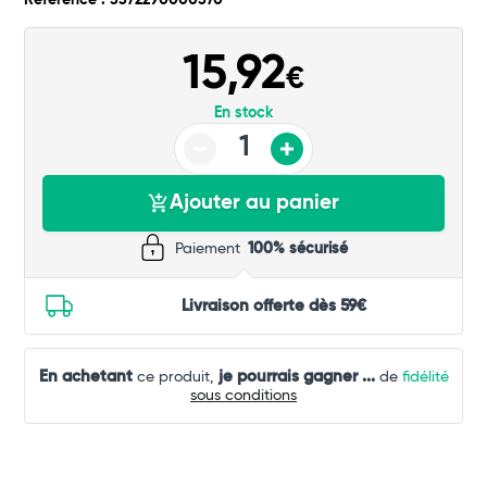
Référence : 3372290000570
Total
15,92
Commander
€
En stock
Ajouter au panier
Paiement
100% sécurisé
Livraison offerte dès 59€
En achetant
je pourrais gagner
...
ce produit,
de
fidélité
sous conditions