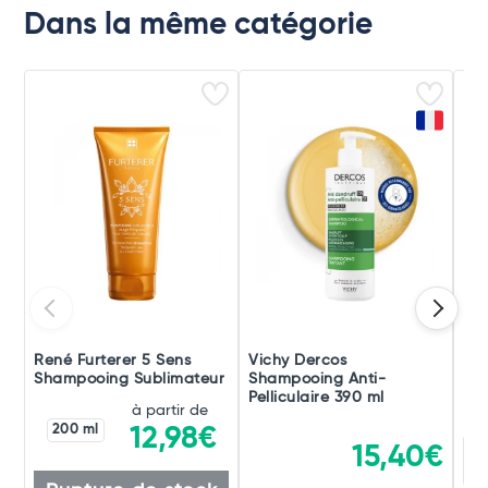
Dans la même catégorie
René Furterer 5 Sens
Vichy Dercos
Du
Shampooing Sublimateur
Shampooing Anti-
Ext
Pelliculaire 390 ml
à partir de
200 ml
12,98€
15,40€