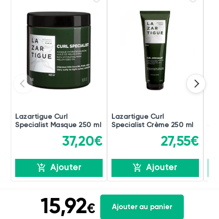
Lazartigue Curl
Lazartigue Curl
Laz
Specialist Masque 250 ml
Specialist Crème 250 ml
Spe
37,20€
27,55€
Ajouter
Ajouter
15,92
€
Ajouter au panier