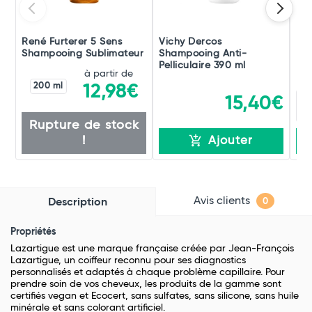
René Furterer 5 Sens
Vichy Dercos
Du
Shampooing Sublimateur
Shampooing Anti-
Ext
Pelliculaire 390 ml
à partir de
200 ml
12,98€
15,40€
Rupture de stock
!
Ajouter
Avis clients
Description
0
Propriétés
Lazartigue est une marque française créée par Jean-François
Lazartigue, un coiffeur reconnu pour ses diagnostics
personnalisés et adaptés à chaque problème capillaire. Pour
prendre soin de vos cheveux, les produits de la gamme sont
certifiés vegan et Ecocert, sans sulfates, sans silicone, sans huile
minérale et sans colorant artificiel.