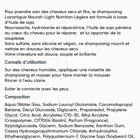
Pour prendre soin des cheveux secs et fins, le shampooing
Lazartigue Nourish-Light Nutrition Légère est formulé à base
d’huile de soja.
Nourrissante, hydratante et réparatrice, l’huile de soja pénètre
au cœur du cheveu pour le réparer, et lui apporter de la
souplesse.
Sans sulfate, sans silicone et végan, ce shampooing nourrit et
nettoie en douceur les cheveux secs.
Votre chevelure est douce, souple et brillante.
Conseils d’utilisation
Sur des cheveux humides, appliquer une noisette de
shampooing et masser pour faire monter la mousser.
Rincer à l'eau claire.
Eviter le contacte avec les yeux.
Composition
Aqua/Water/Eau, Sodium Lauroyl Glutamate, Cocamidopropyl
Betaine, Decyl Glucoside, Diglycerin, Propanediol, Propylene
Glycol, Citric Acid, Acrylates/C10-30, Alkyl Acrylate
Crosspolymer, CI77004 (Kaolin), Parfum (Fragrance),
Xylytolglucoside, Glycerin, Sodium Benzoate, Xanthan Gum,
Cassia Hydroxypropyltrimonium Chloride, Anhydroxylitol,
Ethylhexylglycerin, Polyquaternium-7, Glycine Soja (Soybean) Oil,