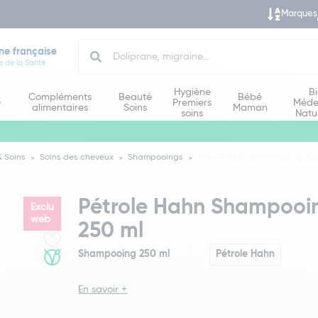
Marques
Search
ne française
e de la Santé
Hygiène
B
Compléments
Beauté
Bébé
e
Premiers
Méde
alimentaires
Soins
Maman
soins
Natu
 Soins
Soins des cheveux
Shampooings
Pétrole Hahn Shampooing Apai
Pétrole Hahn Shampooin
Exclu
web
250 ml
Shampooing 250 ml
Pétrole Hahn
En savoir +