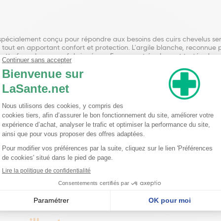
pécialement conçu pour répondre aux besoins des cuirs chevelus sensib
e tout en apportant confort et protection. L'argile blanche, reconnue 
e, cette formule vegan, fabriquée en France, est également testée de
issante pour le cuir chevelu sensible. Grâce à la présence d'argile b
nsation de confort immédiat, tandis que la formule vegan et naturelle 
 efficace et respectueuse de l'environnement, fabriquée en France et
 sensible, ce shampooing offre une véritable source de soulagement.
'allantoïne, en fait un choix idéal pour ceux qui accordent de l'importa
timale. Optez pour ce shampooing apaisant effet froid pour prendre 
amidopropyl Betaine, Acrylates Copolymer, Sodium Chloride, Allanto
exyl Cinnamal, Linalool.