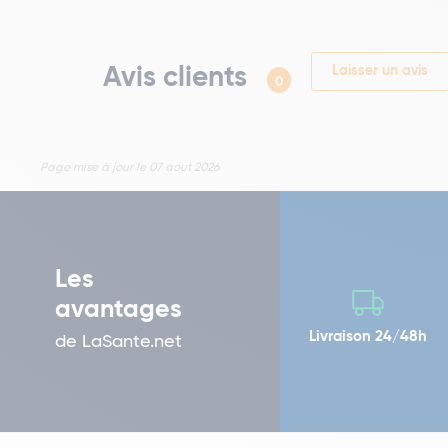
Avis clients
Laisser un avis
0
Page mise à jour le 07 aout 2026
Les
avantages
Livraison 24/48h
de LaSante.net