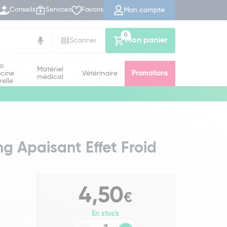
Mon compte
Conseils
Services
Favoris
0
Mon panier
Scanner
io
Matériel
cine
Vétérinaire
Promotions
médical
relle
sant Effet Froid 250 ml
g Apaisant Effet Froid
4,50
€
En stock