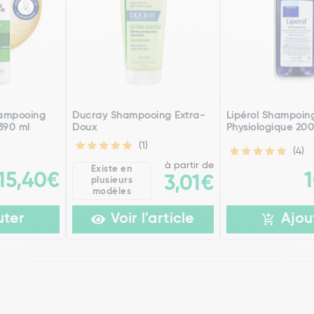
hampooing
Ducray Shampooing Extra-
Lipérol Shampoin
 390 ml
Doux
Physiologique 200
(1)
(4)
à partir de
Existe en
15,40€
3,01€
plusieurs
modèles
uter
Voir l'article
Ajou