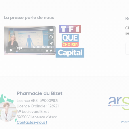
La presse parle de nous
R
Ch
sé
In
Ne
Pharmacie du Bizet
Licence ARS : 590009874
Licence Ordinale : 126921
49 boulevard Bizet
59650 Villeneuve d'Ascq
Pharm
Contactez-nous !