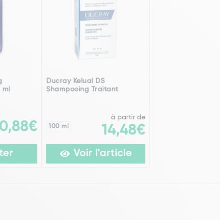
g
Ducray Kelual DS
 ml
Shampooing Traitant
à partir de
10,88€
100 ml
14,48€
ter
Voir l'article