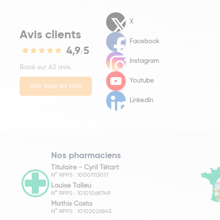
X
Avis clients
Facebook
4,9
5
/
Instagram
Basé sur 62 avis.
Youtube
Voir tous les avis
LinkedIn
Nos pharmaciens
Titulaire -
Cyril Tétart
N° RPPS : 10001113017
Louise Talleu
N° RPPS : 10101068749
Mathis Costa
N° RPPS : 10102026845