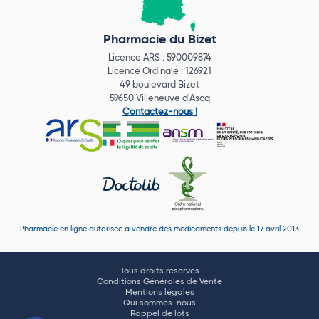
Pharmacie du Bizet
Licence ARS : 590009874
Licence Ordinale : 126921
49 boulevard Bizet
59650 Villeneuve d'Ascq
Contactez-nous !
Pharmacie en ligne autorisée à vendre des médicaments depuis le 17 avril 2013
Tous droits réservés
Conditions Générales de Vente
Mentions légales
Qui sommes-nous
Rappel de lots