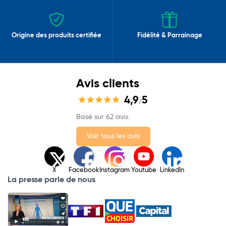
Origine des produits certifiée
Fidélité & Parrainage
Avis clients
4,9
5
/
Basé sur 62 avis.
Voir tous les avis
X
Facebook
Instagram
Youtube
LinkedIn
La presse parle de nous