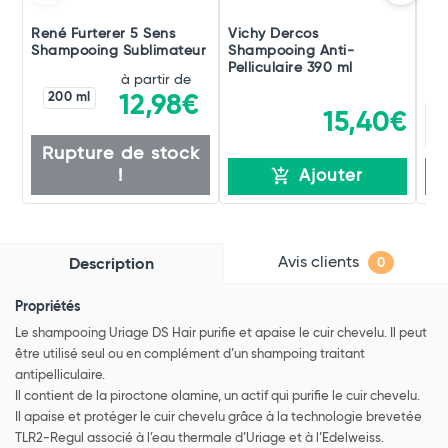
René Furterer 5 Sens
Vichy Dercos
Du
Shampooing Sublimateur
Shampooing Anti-
Ext
Pelliculaire 390 ml
à partir de
200 ml
12,98€
15,40€
Rupture de stock
!
Ajouter
Avis clients
Description
0
Propriétés
Le shampooing Uriage DS Hair purifie et apaise le cuir chevelu. Il peut
être utilisé seul ou en complément d’un shampoing traitant
antipelliculaire.
Il contient de la piroctone olamine, un actif qui purifie le cuir chevelu.
Il apaise et protéger le cuir chevelu grâce à la technologie brevetée
TLR2-Regul associé à l’eau thermale d’Uriage et à l’Edelweiss.