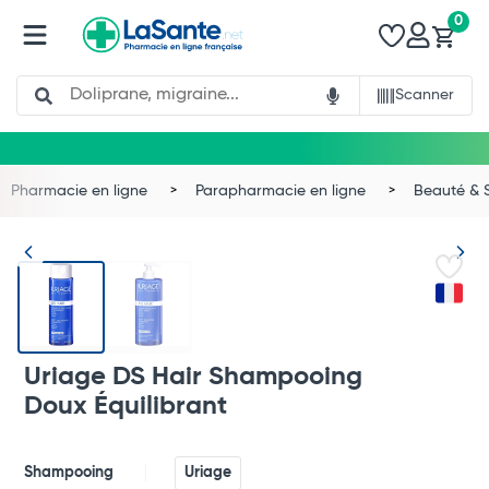
0
Search
Scanner
Pharmacie en ligne
Parapharmacie en ligne
Beauté & 
Uriage DS Hair Shampooing
Doux Équilibrant
Total
Shampooing
Uriage