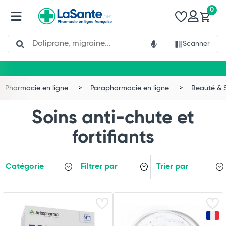
0
Search
Scanner
Pharmacie en ligne
Parapharmacie en ligne
Beauté & 
Soins anti-chute et
fortifiants
Catégorie
Filtrer par
Trier par