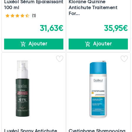
Luxéol Sérum Epaississant
Klorane Quinine
100 ml
Antichute Traitement
For...
(1)
31,63€
35,95€
Ajouter
Ajouter
Luxéol Spray Antichute
Cystiphane Shampooing