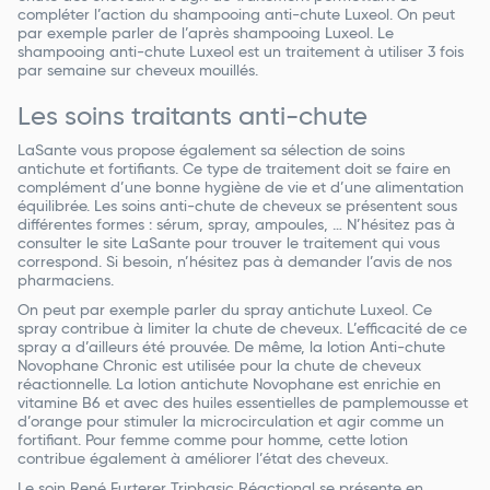
compléter l’action du shampooing anti-chute Luxeol. On peut
par exemple parler de l’après shampooing Luxeol. Le
shampooing anti-chute Luxeol est un traitement à utiliser 3 fois
par semaine sur cheveux mouillés. ‌
Les soins traitants anti-chute
LaSante vous propose également sa sélection de soins
antichute et fortifiants. Ce type de traitement doit se faire en
complément d’une bonne hygiène de vie et d’une alimentation
équilibrée. Les soins anti-chute de cheveux se présentent sous
différentes formes : sérum, spray, ampoules, … N’hésitez pas à
consulter le site LaSante pour trouver le traitement qui vous
correspond. Si besoin, n’hésitez pas à demander l’avis de nos
pharmaciens.
On peut par exemple parler du spray antichute Luxeol. Ce
spray contribue à limiter la chute de cheveux. L’efficacité de ce
spray a d’ailleurs été prouvée. De même, la lotion Anti-chute
Novophane Chronic est utilisée pour la chute de cheveux
réactionnelle. La lotion antichute Novophane est enrichie en
vitamine B6 et avec des huiles essentielles de pamplemousse et
d’orange pour stimuler la microcirculation et agir comme un
fortifiant. Pour femme comme pour homme, cette lotion
contribue également à améliorer l’état des cheveux.
Le soin René Furterer Triphasic Réactional se présente en