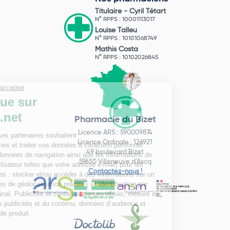
Titulaire -
Cyril Tétart
N° RPPS : 10001113017
Louise Talleu
N° RPPS : 10101068749
Mathis Costa
N° RPPS : 10102026845
Pharmacie du Bizet
Licence ARS : 590009874
Licence Ordinale : 126921
49 boulevard Bizet
59650 Villeneuve d'Ascq
Contactez-nous !