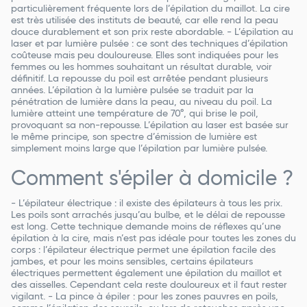
particulièrement fréquente lors de l’épilation du maillot. La cire
est très utilisée des instituts de beauté, car elle rend la peau
douce durablement et son prix reste abordable. - L’épilation au
laser et par lumière pulsée : ce sont des techniques d’épilation
coûteuse mais peu douloureuse. Elles sont indiquées pour les
femmes ou les hommes souhaitant un résultat durable, voir
définitif. La repousse du poil est arrêtée pendant plusieurs
années. L’épilation à la lumière pulsée se traduit par la
pénétration de lumière dans la peau, au niveau du poil. La
lumière atteint une température de 70°, qui brise le poil,
provoquant sa non-repousse. L’épilation au laser est basée sur
le même principe, son spectre d’émission de lumière est
simplement moins large que l’épilation par lumière pulsée.
Comment s'épiler à domicile ?
- L’épilateur électrique : il existe des épilateurs à tous les prix.
Les poils sont arrachés jusqu’au bulbe, et le délai de repousse
est long. Cette technique demande moins de réflexes qu’une
épilation à la cire, mais n’est pas idéale pour toutes les zones du
corps : l’épilateur électrique permet une épilation facile des
jambes, et pour les moins sensibles, certains épilateurs
électriques permettent également une épilation du maillot et
des aisselles. Cependant cela reste douloureux et il faut rester
vigilant. - La pince à épiler : pour les zones pauvres en poils,