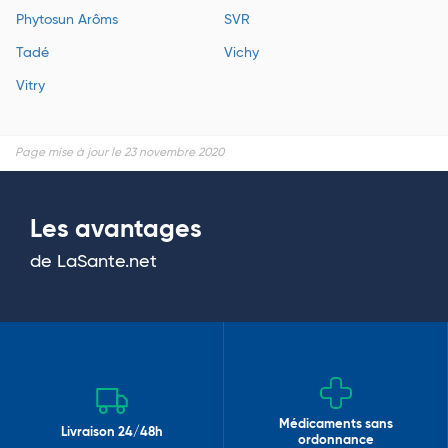
Phytosun Arôms
SVR
Tadé
Vichy
Vitry
Page mise à jour le 23 novembre 2020
Les avantages
de LaSante.net
Médicaments sans
Livraison 24/48h
ordonnance