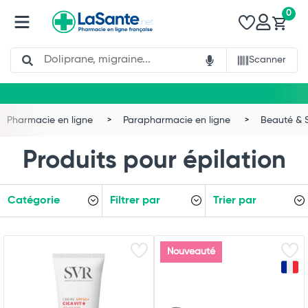
0
Search
Scanner
Pharmacie en ligne
Parapharmacie en ligne
Beauté & 
Produits pour épilation
Catégorie
Filtrer par
Trier par
Nouveauté