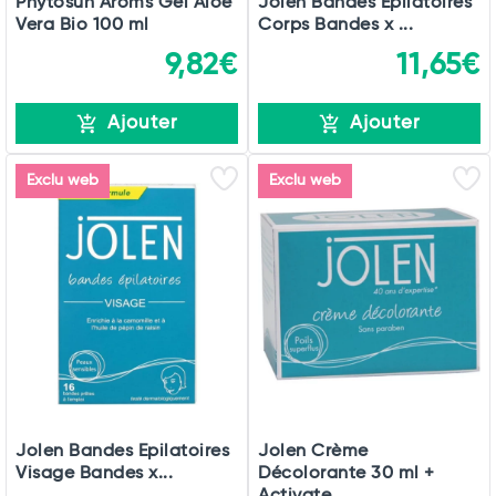
Phytosun Arôms Gel Aloe
Jolen Bandes Epilatoires
Vera Bio 100 ml
Corps Bandes x ...
9,82€
11,65€
Ajouter
Ajouter
Exclu web
Exclu web
Jolen Bandes Epilatoires
Jolen Crème
Visage Bandes x...
Décolorante 30 ml +
Activate...