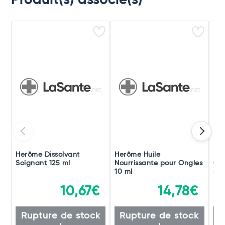
Produit(s) associé(s)
Herôme Dissolvant
Herôme Huile
He
Soignant 125 ml
Nourrissante pour Ongles
Cro
10 ml
ml
10,67€
14,78€
Rupture de stock
Rupture de stock
R