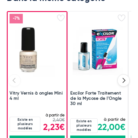
-7%
Vitry Vernis à ongles Mini
Excilor Forte Traitement
Po
4 ml
de la Mycose de l'Ongle
Pur
30 ml
à partir de
à partir de
Existe en
2,40€
Existe en
plusieurs
22,00€
2,23€
plusieurs
modèles
modèles