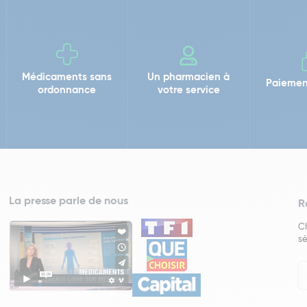
Médicaments sans
Un pharmacien à
Paiemen
ordonnance
votre service
La presse parle de nous
R
Ch
sé
In
Ne