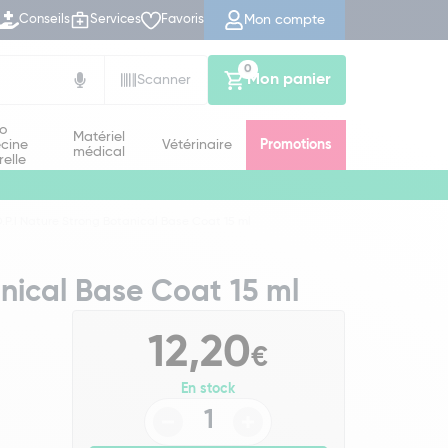
Mon compte
Conseils
Services
Favoris
0
Mon panier
Scanner
io
Matériel
cine
Vétérinaire
Promotions
médical
relle
.P.I Nature Strong Botanical Base Coat 15 ml
anical Base Coat 15 ml
12,20
€
En stock