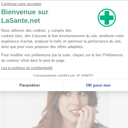
id/Neopentyl Glycol/Trimellitic Anhydride Copolymer Acetyl Tributyl C
anthus Annuus (Sunflower) Seed Oil Trimethylpentanediyl Dibenzoate
Extract/Extrait de canne a sucre Tocopherol Citrus Aurantium Dulcis
ontain/Peut Contenir/+/-: Yellow 5 Lake (CI 19140) Ferric Ammonium F
nseillent