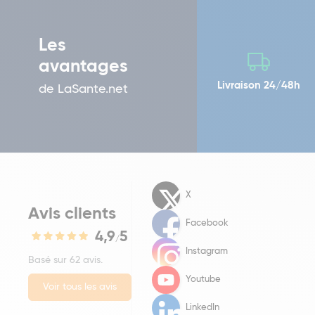
Les
avantages
Livraison 24/48h
de LaSante.net
X
Avis clients
Facebook
4,9
5
/
Instagram
Basé sur 62 avis.
Youtube
Voir tous les avis
LinkedIn