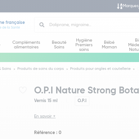
Marques
Search
ne française
e de la Santé
Hygiène
B
Compléments
Beauté
Bébé
e
Premiers
Méde
alimentaires
Soins
Maman
soins
Natu
 Soins
Produits de soins du corps
Produits pour ongles et coutellerie
O
O.P.I Nature Strong Bot
Vernis 15 ml
O.P.I
En savoir +
Référence : 0