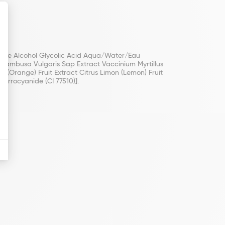
itrate Alcohol Glycolic Acid Aqua/Water/Eau
 Bambusa Vulgaris Sap Extract Vaccinium Myrtillus
 (Orange) Fruit Extract Citrus Limon (Lemon) Fruit
errocyanide (CI 77510)].