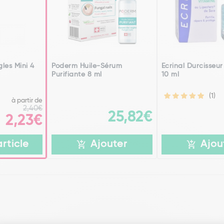
gles Mini 4
Poderm Huile-Sérum
Ecrinal Durcisseu
Purifiante 8 ml
10 ml
(1)
à partir de
2,40€
25,82€
2,23€
article
Ajouter
Ajou