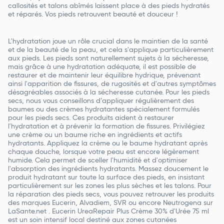
callosités et talons abîmés laissent place à des pieds hydratés
et réparés. Vos pieds retrouvent beauté et douceur !
L'hydratation joue un rôle crucial dans le maintien de la santé
et de la beauté de la peau, et cela s'applique particulièrement
aux pieds. Les pieds sont naturellement sujets à la sécheresse,
mais grâce à une hydratation adéquate, il est possible de
restaurer et de maintenir leur équilibre hydrique, prévenant
ainsi l'apparition de fissures, de rugosités et d'autres symptômes
désagréables associés à la sécheresse cutanée. Pour les pieds
secs, nous vous conseillons d’appliquer régulièrement des
baumes ou des crèmes hydratantes spécialement formulés
pour les pieds secs. Ces produits aident à restaurer
l'hydratation et à prévenir la formation de fissures. Privilégiez
une crème ou un baume riche en ingrédients et actifs
hydratants. Appliquez la crème ou le baume hydratant après
chaque douche, lorsque votre peau est encore légèrement
humide. Cela permet de sceller l'humidité et d'optimiser
l'absorption des ingrédients hydratants. Massez doucement le
produit hydratant sur toute la surface des pieds, en insistant
particulièrement sur les zones les plus sèches et les talons. Pour
la réparation des pieds secs, vous pouvez retrouver les produits
des marques Eucerin, Alvadiem, SVR ou encore Neutrogena sur
LaSante.net . Eucerin UreaRepair Plus Crème 30% d'Urée 75 ml
est un soin intensif local destiné aux zones cutanées