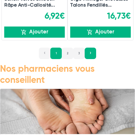
Râpe Anti-Callosité...
Talons Fendillés...
6,92€
16,73€
Ajouter
Ajouter
1
2
3
Nos pharmaciens vous
conseillent