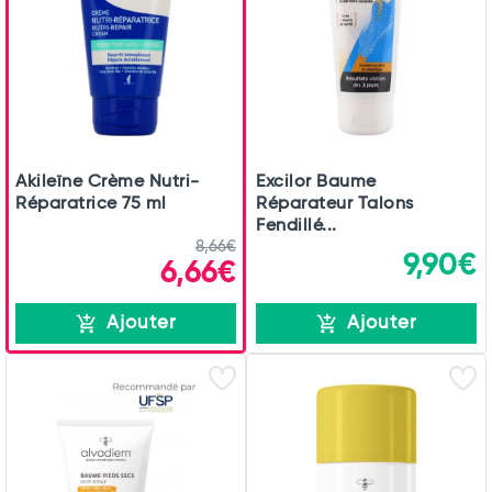
Total
Commander
Akileïne Crème Nutri-
Excilor Baume
Réparatrice 75 ml
Réparateur Talons
Fendillé...
8,66€
9,90€
6,66€
Ajouter
Ajouter