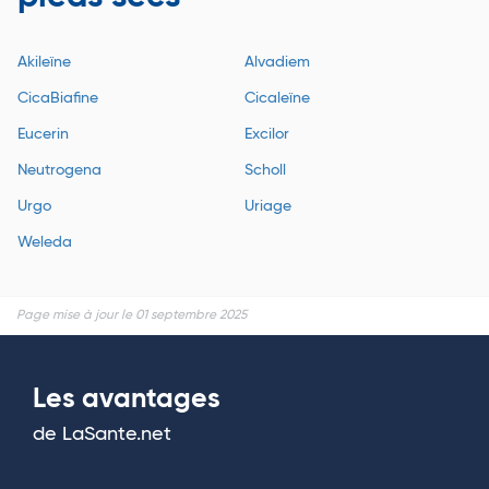
Akileïne
Alvadiem
CicaBiafine
Cicaleïne
Eucerin
Excilor
Neutrogena
Scholl
Urgo
Uriage
Weleda
Page mise à jour le 01 septembre 2025
Les avantages
de LaSante.net