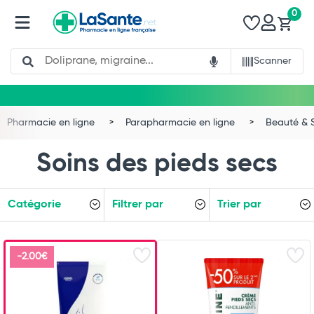
0
Search
Scanner
Pharmacie en ligne
Parapharmacie en ligne
Beauté & 
Soins des pieds secs
Catégorie
Filtrer par
Trier par
-2.00€