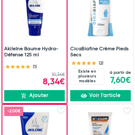
Akileïne Baume Hydra-
CicaBiafine Crème Pieds
Défense 125 ml
Secs
(2)
(1)
Existe en
à partir de
10,34€
plusieurs
7,60€
8,34€
modèles
Ajouter
Voir l'article
-2.00€