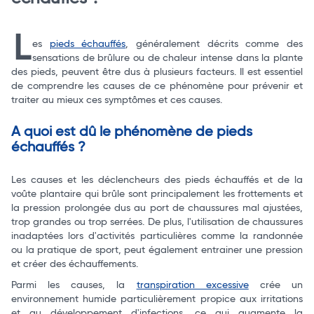
L
es
pieds échauffés
, généralement décrits comme des
sensations de brûlure ou de chaleur intense dans la plante
des pieds, peuvent être dus à plusieurs facteurs. Il est essentiel
de comprendre les causes de ce phénomène pour prévenir et
traiter au mieux ces symptômes et ces causes.
Total
A quoi est dû le phénomène de pieds
échauffés ?
Commander
Les causes et les déclencheurs des pieds échauffés et de la
voûte plantaire qui brûle sont principalement les frottements et
la pression prolongée dus au port de chaussures mal ajustées,
trop grandes ou trop serrées. De plus, l'utilisation de chaussures
inadaptées lors d'activités particulières comme la randonnée
ou la pratique de sport, peut également entrainer une pression
et créer des échauffements.
Parmi les causes, la
transpiration excessive
crée un
environnement humide particulièrement propice aux irritations
et au développement d'infections, ce qui augmente la