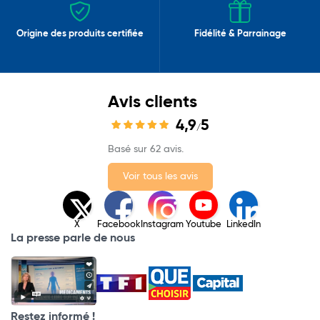
Origine des produits certifiée
Fidélité & Parrainage
Avis clients
4,9
5
/
Basé sur 62 avis.
Voir tous les avis
X
Facebook
Instagram
Youtube
LinkedIn
La presse parle de nous
Restez informé !