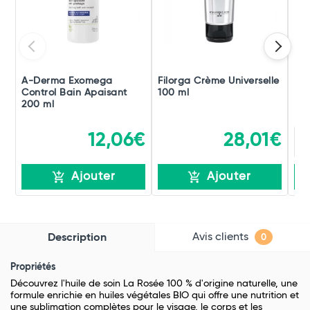
A-Derma Exomega
Filorga Crème Universelle
De
Control Bain Apaisant
100 ml
200 ml
12,06€
28,01€
Ajouter
Ajouter
Avis clients
Description
0
Propriétés
Découvrez l'huile de soin La Rosée 100 % d'origine naturelle, une
formule enrichie en huiles végétales BIO qui offre une nutrition et
une sublimation complètes pour le visage, le corps et les