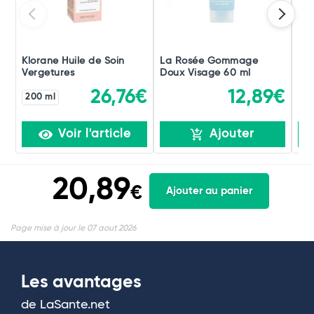
Klorane Huile de Soin
La Rosée Gommage
La 
Vergetures
Doux Visage 60 ml
Rep
26,76€
12,89€
200 ml
Voir l'article
Ajouter
20,89
€
Ajouter au panier
Page mise à jour le 07 aout 2026
Les avantages
de LaSante.net