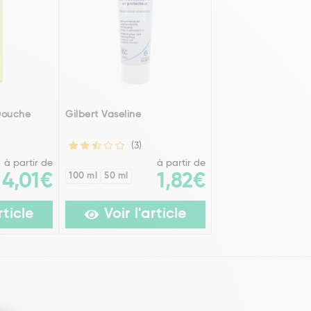
 Douche
Gilbert Vaseline
(3)
à partir de
à partir de
4,01€
100 ml
50 ml
1,82€
rticle
Voir l'article