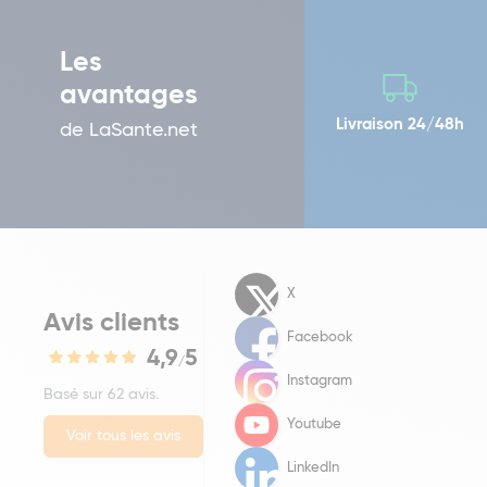
Les
avantages
Livraison 24/48h
de LaSante.net
X
Avis clients
Facebook
4,9
5
/
Instagram
Basé sur 62 avis.
Youtube
Voir tous les avis
LinkedIn