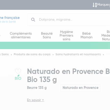
Marques
Search
ne française
e de la Santé
Hygiène
B
Compléments
Beauté
Bébé
e
Premiers
Méde
alimentaires
Soins
Maman
soins
Natu
 Soins
Produits de soins du corps
Soins hydratants et nourrissants
Na
Naturado en Provence B
Bio 135 g
Beurre 135 g
Naturado en Provence
En savoir +