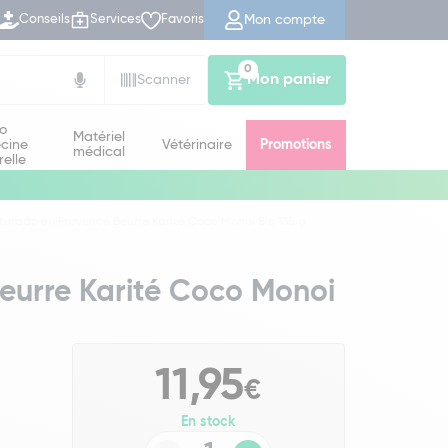
Mon compte
Conseils
Services
Favoris
0
Mon panier
Scanner
io
Matériel
cine
Vétérinaire
Promotions
médical
relle
turado en Provence Beurre Karité Coco Monoi Bio 135 g
eurre Karité Coco Monoi
11,95
€
En stock