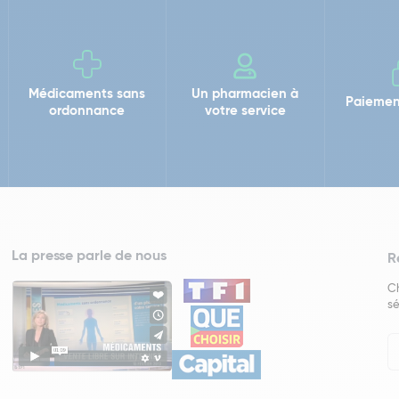
Médicaments sans
Un pharmacien à
Paiemen
ordonnance
votre service
La presse parle de nous
R
Ch
sé
In
Ne