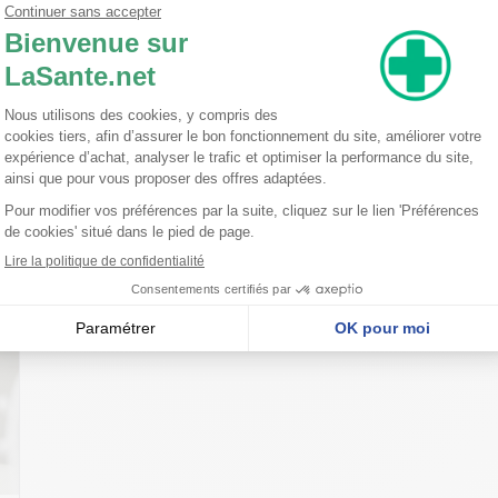
rance (Parfum) Linalool Limonene Benzyl Benzoate Benzyl Salicylate.
nseillent