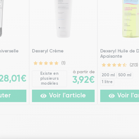
iverselle
Dexeryl Crème
Dexeryl Huile de
Apaisante
(1)
(213)
à partir de
Existe en
200 ml
500 ml
28,01€
3,92€
plusieurs
1 litre
modèles
uter
Voir l'article
Voir l'a