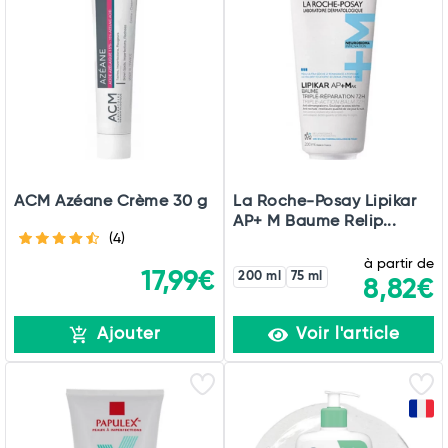
ACM Azéane Crème 30 g
La Roche-Posay Lipikar
AP+ M Baume Relip...
(4)
à partir de
17,99€
200 ml
75 ml
8,82€
Ajouter
Voir l'article
Total
Commander