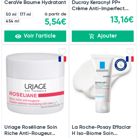
CeraVe Baume Hydratant
Ducray Keracnyl PP+
Crème Anti-Imperfect...
à partir de
50 ml
177 ml
13,16€
5,54€
454 ml
Voir l'article
Ajouter
Uriage Roséliane Soin
La Roche-Posay Effaclar
Riche Anti-Rougeur...
H Iso-Biome Soin...