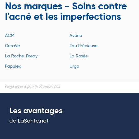
Nos marques - Soins contre
l'acné et les imperfections
ACM
Avène
CeraVe
Eau Précieuse
La Roche-Posay
La Rosée
Papulex
Urgo
Page mise à jour le 27 aout 2024
Les avantages
de LaSante.net