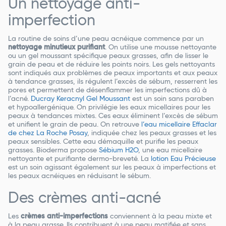
Un nettoyage anti-
imperfection
La routine de soins d’une peau acnéique commence par un
nettoyage minutieux purifiant
. On utilise une mousse nettoyante
ou un gel moussant spécifique peaux grasses, afin de lisser le
grain de peau et de réduire les points noirs. Les gels nettoyants
sont indiqués aux problèmes de peaux importants et aux peaux
à tendance grasses, ils régulent l’excès de sébum, resserrent les
pores et permettent de désenflammer les imperfections dû à
l’acné.
Ducray Keracnyl Gel Moussant
est un soin sans paraben
et hypoallergénique. On privilégie les eaux micellaires pour les
peaux à tendances mixtes. Ces eaux éliminent l’excès de sébum
et unifient le grain de peau. On retrouve
l’eau micellaire Effaclar
de chez La Roche Posay
, indiquée chez les peaux grasses et les
peaux sensibles. Cette eau démaquille et purifie les peaux
grasses. Bioderma propose
Sébium H2O
, une eau micellaire
nettoyante et purifiante dermo-breveté. La
lotion Eau Précieuse
est un soin agissant également sur les peaux à imperfections et
les peaux acnéiques en réduisant le sébum.
Des crèmes anti-acné
Les
crèmes anti-imperfections
conviennent à la peau mixte et
à la peau grasse. Ils contribuent à une peau matifiée et sans