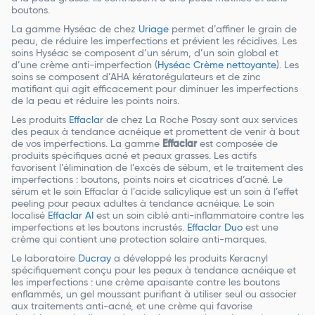
boutons.
La gamme Hyséac de chez
Uriage
permet d’affiner le grain de
peau, de réduire les imperfections et prévient les récidives. Les
soins Hyséac se composent d’un sérum, d’un soin global et
d’une crème anti-imperfection (
Hyséac Crème nettoyante
). Les
soins se composent d’AHA kératorégulateurs et de zinc
matifiant qui agit efficacement pour diminuer les imperfections
de la peau et réduire les points noirs.
Les produits
Effaclar
de chez La Roche Posay sont aux services
des peaux à tendance acnéique et promettent de venir à bout
de vos imperfections. La gamme
Effaclar
est composée de
produits spécifiques acné et peaux grasses. Les actifs
favorisent l’élimination de l’excès de sébum, et le traitement des
imperfections : boutons, points noirs et cicatrices d’acné. Le
sérum et le soin Effaclar à l’acide salicylique est un soin à l’effet
peeling pour peaux adultes à tendance acnéique. Le soin
localisé
Effaclar AI
est un soin ciblé anti-inflammatoire contre les
imperfections et les boutons incrustés.
Effaclar Duo
est une
crème qui contient une protection solaire anti-marques.
Le laboratoire
Ducray
a développé les produits Keracnyl
spécifiquement conçu pour les peaux à tendance acnéique et
les imperfections : une crème apaisante contre les boutons
enflammés, un gel moussant purifiant à utiliser seul ou associer
aux traitements anti-acné, et une crème qui favorise