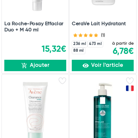
La Roche-Posay Effaclar
CeraVe Lait Hydratant
Duo + M 40 ml
(1)
à partir de
236 ml
473 ml
15,32€
6,78€
88 ml
Ajouter
Voir l'article