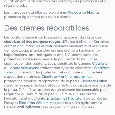
durablement la disparation des boutons, des points noirs et qui
régule le sébum.
Les marques naturelles ou bio comme
Weleda
ou
Melvita
proposent également des soins traitants.
Des crèmes réparatrices
Les boutons laissent sur la peau du visage et du corps des
cicatrices et des marques rouges
difficiles à éliminer. Certaines
crèmes anti-marques et anti-récidives viennent à la rescousse
de notre peau. Effaclar Duo est une crème à l’action anti-
imperfections, anti-marques et anti-UV, permettant une
protection solaire indispensable pour éviter la mauvaise
cicatrisation des boutons. Les produits de la gamme
Cicalfate
du laboratoire Avene
traitent tout type de cicatrices :
Cicalfate
+ gel
qui forme un film protecteur et contribue à un meilleur
aspect des cicatrices.
Cicalfate + crème réparatrice
protectrice favorise la réparation de la peau.
Cicalfate Lotion
assèche les imperfections et favorise la cicatrisation normale de
la peau. Enfin, l’hydratation est un élément indispensable pour
l’équilibre du sébum de la peau. On mise sur une crème
hydratante et matifiante.
Effaclar mat Hydratant
de La Roche
Posay et
Bioderma Sébium Mat
sont des soins hydratants à
l’action
anti-brillance
pour les peaux mixtes à grasses.