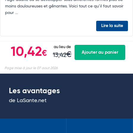
moins douloureuses et gênantes. Voici tout ce qu’il faut savoir
pour ...
Lire la suite
au lieu de
10,42
€
Ajouter au panier
€
13,42
Page mise à jour le 07 aout 2026
Les avantages
de LaSante.net