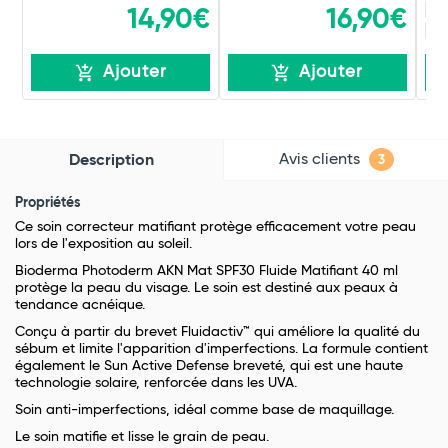
23
14,90€
16,90€
47
Ajouter
Ajouter
Avis clients
Description
3
Propriétés
Ce soin correcteur matifiant protège efficacement votre peau
lors de l'exposition au soleil.
Bioderma Photoderm AKN Mat SPF30 Fluide Matifiant 40 ml
protège la peau du visage. Le soin est destiné aux peaux à
tendance acnéique.
Conçu à partir du brevet Fluidactiv™ qui améliore la qualité du
sébum et limite l'apparition d'imperfections. La formule contient
également le Sun Active Defense breveté, qui est une haute
technologie solaire, renforcée dans les UVA.
Soin anti-imperfections, idéal comme base de maquillage.
Le soin matifie et lisse le grain de peau.