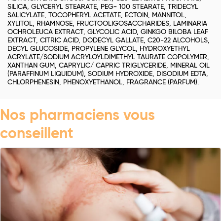
SILICA, GLYCERYL STEARATE, PEG- 100 STEARATE, TRIDECYL
SALICYLATE, TOCOPHERYL ACETATE, ECTOIN, MANNITOL,
XYLITOL, RHAMNOSE, FRUCTOOLIGOSACCHARIDES, LAMINARIA
OCHROLEUCA EXTRACT, GLYCOLIC ACID, GINKGO BILOBA LEAF
EXTRACT, CITRIC ACID, DODECYL GALLATE, C20-22 ALCOHOLS,
DECYL GLUCOSIDE, PROPYLENE GLYCOL, HYDROXYETHYL
ACRYLATE/SODIUM ACRYLOYLDIMETHYL TAURATE COPOLYMER,
XANTHAN GUM, CAPRYLIC/ CAPRIC TRIGLYCERIDE, MINERAL OIL
(PARAFFINUM LIQUIDUM), SODIUM HYDROXIDE, DISODIUM EDTA,
CHLORPHENESIN, PHENOXYETHANOL, FRAGRANCE (PARFUM).
Nos pharmaciens vous
conseillent