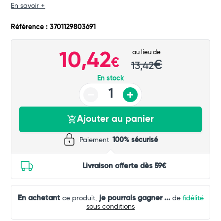
Total
En savoir +
Commander
Référence : 3701129803691
au lieu de
10,42
€
€
13,42
En stock
Ajouter au panier
Paiement
100% sécurisé
Livraison offerte dès 59€
En achetant
je pourrais gagner
...
ce produit,
de
fidélité
sous conditions