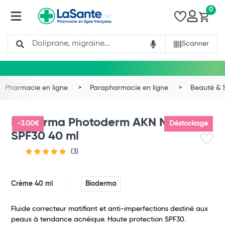
0
Search
Scanner
Pharmacie en ligne
Parapharmacie en ligne
Beauté & 
Bioderma Photoderm AKN Mat
-3.00€
Déstockage
SPF30 40 ml
(3)
Crème 40 ml
Bioderma
Fluide correcteur matifiant et anti-imperfections destiné aux
peaux à tendance acnéique. Haute protection SPF30.