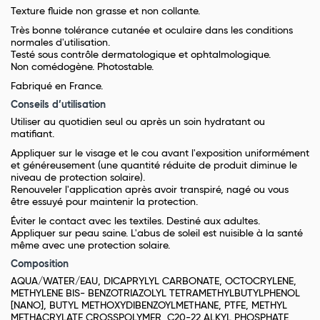
Texture fluide non grasse et non collante.
Très bonne tolérance cutanée et oculaire dans les conditions
normales d'utilisation.
Testé sous contrôle dermatologique et ophtalmologique.
Non comédogène. Photostable.
Fabriqué en France.
Conseils d’utilisation
Utiliser au quotidien seul ou après un soin hydratant ou
matifiant.
Appliquer sur le visage et le cou avant l'exposition uniformément
et généreusement (une quantité réduite de produit diminue le
niveau de protection solaire).
Renouveler l'application après avoir transpiré, nagé ou vous
être essuyé pour maintenir la protection.
Éviter le contact avec les textiles. Destiné aux adultes.
Appliquer sur peau saine. L'abus de soleil est nuisible à la santé
même avec une protection solaire.
Composition
AQUA/WATER/EAU, DICAPRYLYL CARBONATE, OCTOCRYLENE,
METHYLENE BIS- BENZOTRIAZOLYL TETRAMETHYLBUTYLPHENOL
[NANO], BUTYL METHOXYDIBENZOYLMETHANE, PTFE, METHYL
METHACRYLATE CROSSPOLYMER, C20-22 ALKYL PHOSPHATE,