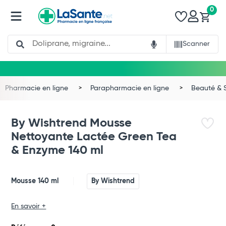
0
Search
Scanner
Pharmacie en ligne
Parapharmacie en ligne
Beauté & 
By Wishtrend Mousse
Nettoyante Lactée Green Tea
& Enzyme 140 ml
Mousse 140 ml
By Wishtrend
Total
En savoir +
Commander