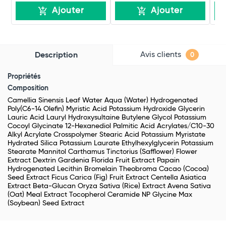
Ajouter
Ajouter
Avis clients
Description
0
Propriétés
Composition
Camellia Sinensis Leaf Water Aqua (Water) Hydrogenated
Poly(C6-14 Olefin) Myristic Acid Potassium Hydroxide Glycerin
Lauric Acid Lauryl Hydroxysultaine Butylene Glycol Potassium
Cocoyl Glycinate 12-Hexanediol Palmitic Acid Acrylates/C10-30
Alkyl Acrylate Crosspolymer Stearic Acid Potassium Myristate
Hydrated Silica Potassium Laurate Ethylhexylglycerin Potassium
Stearate Mannitol Carthamus Tinctorius (Safflower) Flower
Extract Dextrin Gardenia Florida Fruit Extract Papain
Hydrogenated Lecithin Bromelain Theobroma Cacao (Cocoa)
Seed Extract Ficus Carica (Fig) Fruit Extract Centella Asiatica
Extract Beta-Glucan Oryza Sativa (Rice) Extract Avena Sativa
(Oat) Meal Extract Tocopherol Ceramide NP Glycine Max
(Soybean) Seed Extract