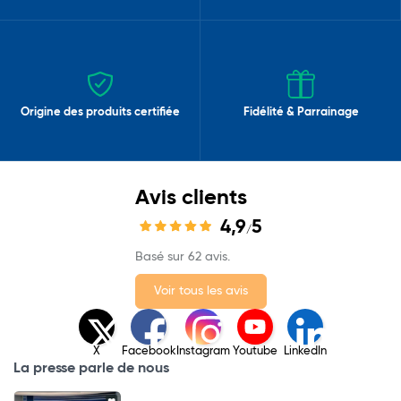
Origine des produits certifiée
Fidélité & Parrainage
Avis clients
4,9
5
/
Basé sur 62 avis.
Voir tous les avis
X
Facebook
Instagram
Youtube
LinkedIn
La presse parle de nous