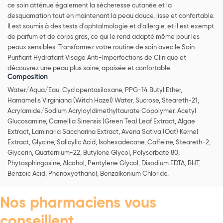
ce soin atténue également la sécheresse cutanée et la
desquamation tout en maintenant la peau douce, lisse et confortable.
Il est soumis à des tests d'ophtalmologie et d'allergie, et il est exempt
de parfum et de corps gras, ce qui le rend adapté même pour les
peaux sensibles. Transformez votre routine de soin avec le Soin
Purifiant Hydratant Visage Anti-Imperfections de Clinique et
découvrez une peau plus saine, apaisée et confortable.
Composition
Water/Aqua/Eau, Cyclopentasiloxane, PPG-14 Butyl Ether,
Hamamelis Virginiana (Witch Hazel) Water, Sucrose, Steareth-21,
Acrylamide/Sodium Acryloyldimethyltaurate Copolymer, Acetyl
Glucosamine, Camellia Sinensis (Green Tea) Leaf Extract, Algae
Extract, Laminaria Saccharina Extract, Avena Sativa (Oat) Kernel
Extract, Glycine, Salicylic Acid, Isohexadecane, Caffeine, Steareth-2,
Glycerin, Quaternium-22, Butylene Glycol, Polysorbate 80,
Phytosphingosine, Alcohol, Pentylene Glycol, Disodium EDTA, BHT,
Benzoic Acid, Phenoxyethanol, Benzalkonium Chloride.
Nos pharmaciens vous
conseillent