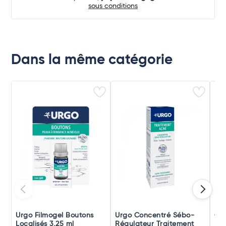
sous conditions
Dans la même catégorie
Urgo Filmogel Boutons
Urgo Concentré Sébo-
Ce
Localisés 3,25 ml
Régulateur Traitement
Imp