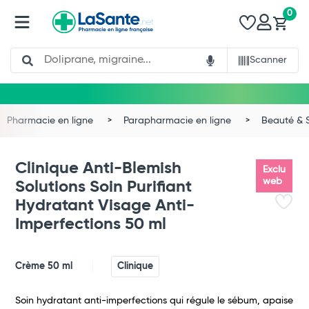
0
Search
Scanner
Pharmacie en ligne
Parapharmacie en ligne
Beauté & 
Clinique Anti-Blemish
Exclu
web
Solutions Soin Purifiant
Hydratant Visage Anti-
Imperfections 50 ml
Crème 50 ml
Clinique
Total
Soin hydratant anti-imperfections qui régule le sébum, apaise