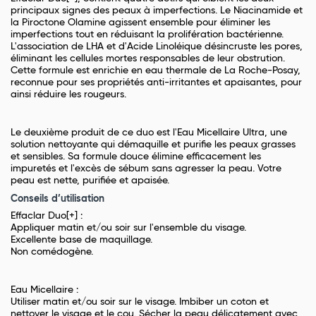
principaux signes des peaux à imperfections. Le Niacinamide et
la Piroctone Olamine agissent ensemble pour éliminer les
imperfections tout en réduisant la prolifération bactérienne.
L'association de LHA et d'Acide Linoléique désincruste les pores,
éliminant les cellules mortes responsables de leur obstrution.
Cette formule est enrichie en eau thermale de La Roche-Posay,
reconnue pour ses propriétés anti-irritantes et apaisantes, pour
ainsi réduire les rougeurs.
Le deuxième produit de ce duo est l'Eau Micellaire Ultra, une
solution nettoyante qui démaquille et purifie les peaux grasses
et sensibles. Sa formule douce élimine efficacement les
impuretés et l'excès de sébum sans agresser la peau. Votre
peau est nette, purifiée et apaisée.
Conseils d’utilisation
Effaclar Duo[+] :
Appliquer matin et/ou soir sur l'ensemble du visage.
Excellente base de maquillage.
Non comédogène.
Eau Micellaire :
Utiliser matin et/ou soir sur le visage. Imbiber un coton et
nettoyer le visage et le cou. Sécher la peau délicatement avec