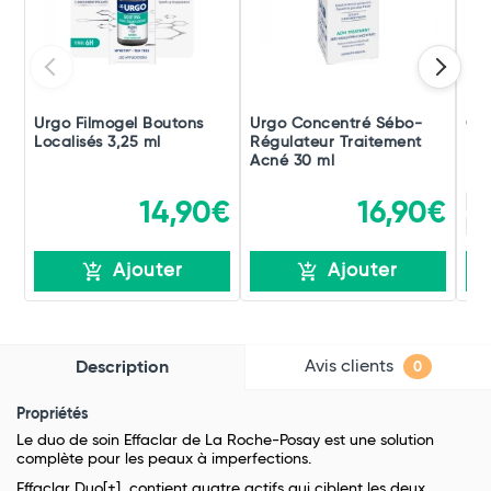
Urgo Filmogel Boutons
Urgo Concentré Sébo-
Ce
Localisés 3,25 ml
Régulateur Traitement
Imp
Acné 30 ml
Po
23
14,90€
16,90€
47
Ajouter
Ajouter
Avis clients
Description
0
Propriétés
Le duo de soin Effaclar de La Roche-Posay est une solution
complète pour les peaux à imperfections.
Effaclar Duo[+], contient quatre actifs qui ciblent les deux