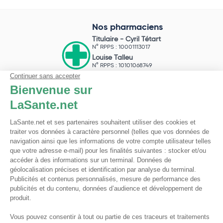
Nos pharmaciens
Titulaire -
Cyril Tétart
N° RPPS : 10001113017
Louise Talleu
N° RPPS : 10101068749
Mathis Costa
N° RPPS : 10102026845
Pharmacie du Bizet
Licence ARS : 590009874
Licence Ordinale : 126921
49 boulevard Bizet
59650 Villeneuve d'Ascq
Contactez-nous !