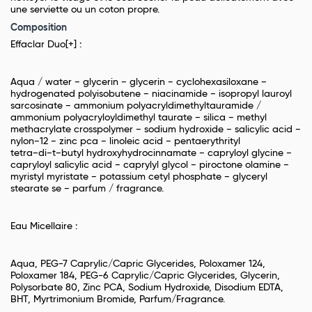
une serviette ou un coton propre.
Composition
Effaclar Duo[+] :
Aqua / water − glycerin − glycerin − cyclohexasiloxane −
hydrogenated polyisobutene − niacinamide − isopropyl lauroyl
sarcosinate − ammonium polyacryldimethyltauramide /
ammonium polyacryloyldimethyl taurate − silica − methyl
methacrylate crosspolymer − sodium hydroxide − salicylic acid −
nylon−12 − zinc pca − linoleic acid − pentaerythrityl
tetra−di−t−butyl hydroxyhydrocinnamate − capryloyl glycine −
capryloyl salicylic acid − caprylyl glycol − piroctone olamine −
myristyl myristate − potassium cetyl phosphate − glyceryl
stearate se − parfum / fragrance.
Eau Micellaire :
Aqua, PEG-7 Caprylic/Capric Glycerides, Poloxamer 124,
Poloxamer 184, PEG-6 Caprylic/Capric Glycerides, Glycerin,
Polysorbate 80, Zinc PCA, Sodium Hydroxide, Disodium EDTA,
BHT, Myrtrimonium Bromide, Parfum/Fragrance.