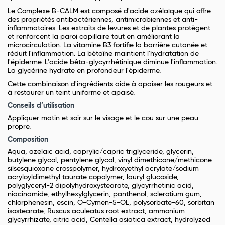
Le Complexe B-CALM est composé d'acide azélaïque qui offre
des propriétés antibactériennes, antimicrobiennes et anti-
inflammatoires. Les extraits de levures et de plantes protègent
et renforcent la paroi capillaire tout en améliorant la
microcirculation. La vitamine B3 fortifie la barrière cutanée et
réduit l'inflammation. La bétaïne maintient l'hydratation de
l'épiderme. L'acide bêta-glycyrrhétinique diminue l'inflammation.
La glycérine hydrate en profondeur l'épiderme.
Cette combinaison d'ingrédients aide à apaiser les rougeurs et
à restaurer un teint uniforme et apaisé.
Conseils d’utilisation
Appliquer matin et soir sur le visage et le cou sur une peau
propre.
Composition
Aqua, azelaic acid, caprylic/capric triglyceride, glycerin,
butylene glycol, pentylene glycol, vinyl dimethicone/methicone
silsesquioxane crosspolymer, hydroxyethyl acrylate/sodium
acryloyldimethyl taurate copolymer, lauryl glucoside,
polyglyceryl-2 dipolyhydroxystearate, glycyrrhetinic acid,
niacinamide, ethylhexylglycerin, panthenol, sclerotium gum,
chlorphenesin, escin, O-Cymen-5-OL, polysorbate-60, sorbitan
isostearate, Ruscus aculeatus root extract, ammonium
glycyrrhizate, citric acid, Centella asiatica extract, hydrolyzed