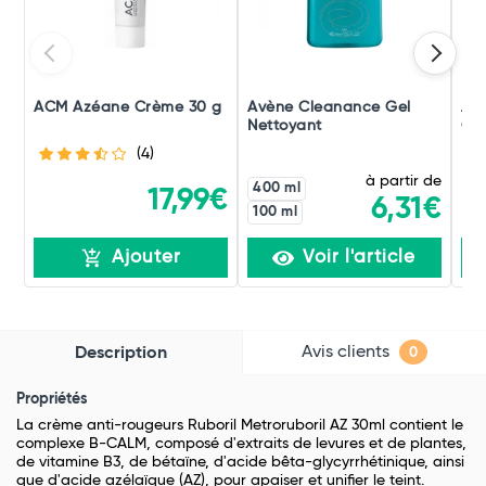
ACM Azéane Crème 30 g
Avène Cleanance Gel
Av
Nettoyant
Co
Int
(4)
Imp
à partir de
400 ml
17,99€
6,31€
100 ml
Ajouter
Voir l'article
Avis clients
Description
0
Propriétés
La crème anti-rougeurs Ruboril Metroruboril AZ 30ml contient le
complexe B-CALM, composé d'extraits de levures et de plantes,
de vitamine B3, de bétaïne, d'acide bêta-glycyrrhétinique, ainsi
que d'acide azélaïque (AZ), pour apaiser et unifier le teint.