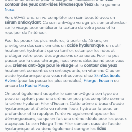
contour des yeux anti-rides Nirvanesque Yeux
de la gamme
Nuxe
.
Vers 40-45 ans, on va compléter son soin beauté avec un
sérum antioxydant
. Ce soin anti-âge va agir plus en profondeur
sur le visage pour améliorer la texture de votre peau et la
repulper de l’intérieur.
Pour les peaux les plus matures, à partir de 45 ans, on
privilégiera des soins enrichis en
acide hyaluronique
, un actif
hautement hydratant qui va tonifier, estomper les rides et
protéger votre peau des agressions extérieures. Pour ne pas
passer par la case chirurgie, nous avons sélectionné pour vous
des
crèmes anti-âge pour le visage
et le
contour des yeux
hautement concentrés en antioxydants, en vitamine C ou en
acide hyaluronique que vous retrouverez chez
SkinCeuticals
,
Avène
(pour les peaux les plus sensibles),
Filorga
,
Eucerin
ou
encore
La Roche Posay
.
On peut également adapter le soin anti-âge à son type de
peau en optant pour une crème un peu plus complète comme
la crème Hyaluron Filler d'Eucerin. Cette crème à base d’acide
hyaluronique et d’urée va retenir l’eau, hydrater la peau en
profondeur et la repulper. l’urée va également apaiser les
démangeaisons, ce qui en fait une crème idéale pour les peaux
atopiques. Le soin Filorga Time Filler contient aussi de l’acide
hyaluronique et va donc également corriger les
rides