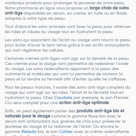
nombreux produits pour prolonger la jeunesse de votre peau.
Notre pharmacie en ligne vous propose un
large choix de soins
anti-âge
disponibles en sérum, en crème, en huile ou en fluide
adaptés à votre type de peau.
Tout d’abord les soins antirides vont lisser la peau pour atténuer
les rides et ridules du visage tout en hydratant la peau.
Les soins qui apportent de l’éclat au visage vont nourrir la peau
pour éviter d’avoir le teint terne grâce à ses actifs antioxydants
qui vont régénérer les cellules.
Certaines crèmes anti-âges vont agir sur la densité de la peau.
Ces crèmes pour le visage vont permettre de redessiner l’ovale
du visage. Les soins redensifiants apportent à la peau des
nutriments et molécules qui vont lui permettre de soutenir la
peau et lui rendre sa fermeté afin d’éviter qu’elle ne s’affaisse.
Pour les peaux matures, il existe des soins anti-âge complets du
visage qui vont agir sur les rides, l’éclat et la fermeté tout en
hydratant la peau. Chez
Caudalie
par exemple, le soin Premier
Cru sera complet pour une
action anti-âge optimale
.
Enfin, on peut également parler des
produits anti-âge bio et
naturels pour le visage
comme la gamme Nuxe bio avec le
sérum anti antioxydant aux graines de chia pour préserver la
jeunesse du visage et lui redonner de l’éclat. Ou encore la
gamme
Weleda
bio, le soin
Cattier
avec la crème redensifiante