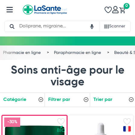
0
Search
Scanner
Pharmacie en ligne
Parapharmacie en ligne
Beauté & 
Soins anti-âge pour le
visage
Catégorie
Filtrer par
Trier par
-30%