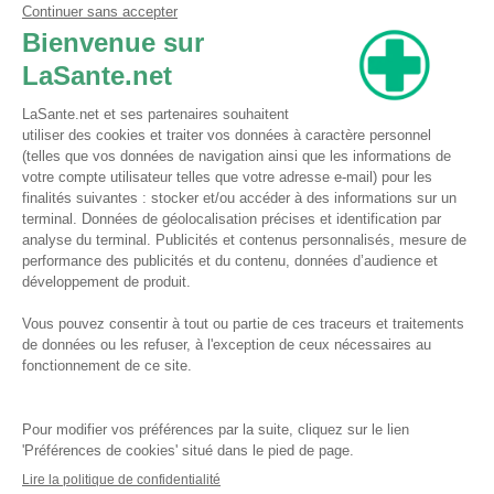
Pharmacie du Bizet
Licence ARS : 590009874
Licence Ordinale : 126921
49 boulevard Bizet
59650 Villeneuve d'Ascq
Contactez-nous !
Pharmacie en ligne autorisée à vendre des médicaments depuis le 17 avril 2013
Tous droits réservés
Conditions Générales de Vente
Mentions légales
Qui sommes-nous