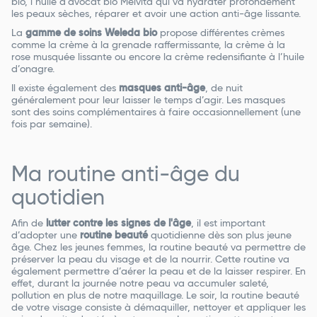
bio, l’huile d’avocat bio Melvita qui va hydrater profondément
les peaux sèches, réparer et avoir une action anti-âge lissante.
La
gamme de soins Weleda bio
propose différentes crèmes
comme la crème à la grenade raffermissante, la crème à la
rose musquée lissante ou encore la crème redensifiante à l’huile
d’onagre.
Il existe également des
masques anti-âge
, de nuit
généralement pour leur laisser le temps d’agir. Les masques
sont des soins complémentaires à faire occasionnellement (une
fois par semaine).
Ma routine anti-âge du
quotidien
Afin de
lutter contre les signes de l'âge
, il est important
d’adopter une
routine beauté
quotidienne dès son plus jeune
âge. Chez les jeunes femmes, la routine beauté va permettre de
préserver la peau du visage et de la nourrir. Cette routine va
également permettre d’aérer la peau et de la laisser respirer. En
effet, durant la journée notre peau va accumuler saleté,
pollution en plus de notre maquillage. Le soir, la routine beauté
de votre visage consiste à démaquiller, nettoyer et appliquer les