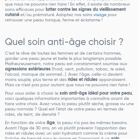
que nous ne pouvons rien faire ! En effet, il existe de nombreux
soins efficaces pour
lutter contre les signes du vieillissement
cutané
et/ou prématuré. Adoptez nos soins
visage
pour
retrouver une peau tonique, ferme et éclatante !
Quel soin anti-âge choisir ?
C’est le rêve de toutes les femmes et de certains hommes,
garder une peau jeune et belle le plus longtemps possible.
Malheureusement, notre peau est constamment soumise aux
agressions extérieures
(froid, vent, pollution, tabac, le soleil,
l’alcool, manque de sommeil…). Avec l'âge, celle-ci devient
moins souple, plus terne et des
rides et ridules
apparaissent.
Mais ce n’est pas pour autant que nous ne pouvons rien faire !
Pour vous aider à choisir le
soin anti-âge idéal pour votre peau
,
voici quelques informations importantes à connaître avant de
faire votre choix. Avez-vous la peau plutôt sèche, grasse ou une
peau normale ? Quel est l’état de votre peau en termes de
rides, de teint, de densité ?
En fonction de votre
âge
, la peau n’a pas les mêmes besoins.
Avant l’âge de 30 ans, on va plutôt prévenir l’apparition des
rides et ridules avec un soin hydratant comme la crème pour
fraîche de beauté pour le visage en l’associant à un
soin