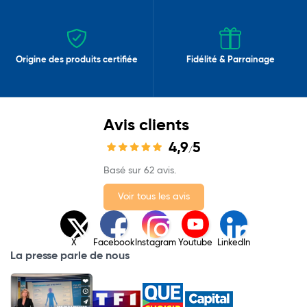
Origine des produits certifiée
Fidélité & Parrainage
Avis clients
4,9
5
/
Basé sur 62 avis.
Voir tous les avis
X
Facebook
Instagram
Youtube
LinkedIn
La presse parle de nous