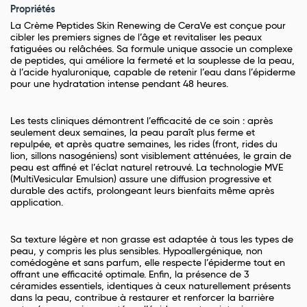
Propriétés
La Crème Peptides Skin Renewing de CeraVe est conçue pour
cibler les premiers signes de l’âge et revitaliser les peaux
fatiguées ou relâchées. Sa formule unique associe un complexe
de peptides, qui améliore la fermeté et la souplesse de la peau,
à l’acide hyaluronique, capable de retenir l’eau dans l’épiderme
pour une hydratation intense pendant 48 heures.
Les tests cliniques démontrent l’efficacité de ce soin : après
seulement deux semaines, la peau paraît plus ferme et
repulpée, et après quatre semaines, les rides (front, rides du
lion, sillons nasogéniens) sont visiblement atténuées, le grain de
peau est affiné et l’éclat naturel retrouvé. La technologie MVE
(MultiVesicular Emulsion) assure une diffusion progressive et
durable des actifs, prolongeant leurs bienfaits même après
application.
Sa texture légère et non grasse est adaptée à tous les types de
peau, y compris les plus sensibles. Hypoallergénique, non
comédogène et sans parfum, elle respecte l’épiderme tout en
offrant une efficacité optimale. Enfin, la présence de 3
céramides essentiels, identiques à ceux naturellement présents
dans la peau, contribue à restaurer et renforcer la barrière