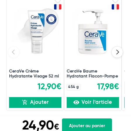
CeraVe Crème
CeraVe Baume
Ce
Hydratante Visage 52 ml
Hydratant Flacon-Pompe
Hy
12,90€
17,98€
454 g
Ajouter
Voir l'article
24,90
€
Ajouter au panier