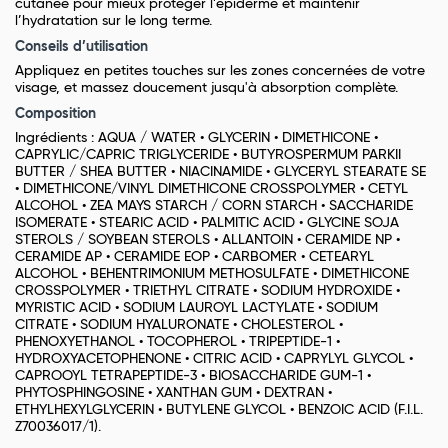
cutanée pour mieux protéger l’épiderme et maintenir
l’hydratation sur le long terme.
Conseils d’utilisation
Appliquez en petites touches sur les zones concernées de votre
visage, et massez doucement jusqu'à absorption complète.
Composition
Ingrédients : AQUA / WATER • GLYCERIN • DIMETHICONE •
CAPRYLIC/CAPRIC TRIGLYCERIDE • BUTYROSPERMUM PARKII
BUTTER / SHEA BUTTER • NIACINAMIDE • GLYCERYL STEARATE SE
• DIMETHICONE/VINYL DIMETHICONE CROSSPOLYMER • CETYL
ALCOHOL • ZEA MAYS STARCH / CORN STARCH • SACCHARIDE
ISOMERATE • STEARIC ACID • PALMITIC ACID • GLYCINE SOJA
STEROLS / SOYBEAN STEROLS • ALLANTOIN • CERAMIDE NP •
CERAMIDE AP • CERAMIDE EOP • CARBOMER • CETEARYL
ALCOHOL • BEHENTRIMONIUM METHOSULFATE • DIMETHICONE
CROSSPOLYMER • TRIETHYL CITRATE • SODIUM HYDROXIDE •
MYRISTIC ACID • SODIUM LAUROYL LACTYLATE • SODIUM
CITRATE • SODIUM HYALURONATE • CHOLESTEROL •
PHENOXYETHANOL • TOCOPHEROL • TRIPEPTIDE-1 •
HYDROXYACETOPHENONE • CITRIC ACID • CAPRYLYL GLYCOL •
CAPROOYL TETRAPEPTIDE-3 • BIOSACCHARIDE GUM-1 •
PHYTOSPHINGOSINE • XANTHAN GUM • DEXTRAN •
ETHYLHEXYLGLYCERIN • BUTYLENE GLYCOL • BENZOIC ACID (F.I.L.
Z70036017/1).