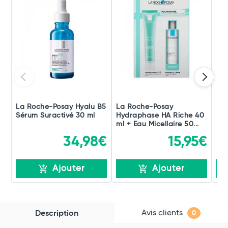
La Roche-Posay Hyalu B5
La Roche-Posay
Emb
Sérum Suractivé 30 ml
Hydraphase HA Riche 40
Rét
ml + Eau Micellaire 50...
Fon
34,98€
15,95€
Ajouter
Ajouter
Avis clients
Description
0