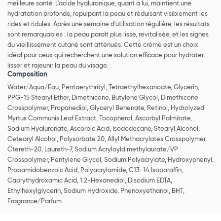
meilleure santé. L'acide hyaluronique, quant à lui, maintient une
hydratation profonde, repulpant la peau et réduisant visiblement les
rides et ridules. Après une semaine d'utilisation régulière, les résultats
sont remarquables : la peau paraît plus lisse, revitalisée, et les signes
du vieillissement cutané sont atténués. Cette crème est un choix
idéal pour ceux qui recherchent une solution efficace pour hydrater,
lisser et rajeunir la peau du visage.
Composition
Water/Aqua/Eau, Pentaerythrityl, Tetraethylhexanoate, Glycerin,
PPG-15 Stearyl Ether, Dimethicone, Butylene Glycol, Dimethicone
Crosspolymer, Propanediol, Glyceryl Behenate, Retinol, Hydrolyzed
Myrtus Communis Leaf Extract, Tocopherol, Ascorbyl Palmitate,
Sodium Hyaluronate, Ascorbic Acid, Isododecane, Stearyl Alcohol,
Cetearyl Alcohol, Polysorbate 20, Allyl Methacrylates Crosspolymer,
Ctereth-20, Laureth-7, Sodium Acryloyldimethylaurate/VP
Crosspolymer, Pentylene Glycol, Sodium Polyacrylate, Hydroxyphenyl,
Propamidobenzoic Acid, Polyacrylamide, C13-14 Isoparaffin,
Caprythydroxamic Acid, 1.2-Hexanediol, Disodium EDTA,
Ethylhexylglycerin, Sodium Hydroxide, Phenoxyethanol, BHT,
Fragrance/Parfum.