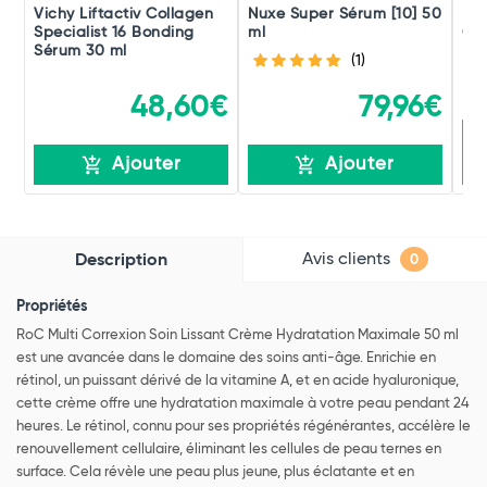
Vichy Liftactiv Collagen
Nuxe Super Sérum [10] 50
Fil
Specialist 16 Bonding
ml
Cof
Sérum 30 ml
(1)
48,60€
79,96€
R
Ajouter
Ajouter
Avis clients
Description
0
Propriétés
RoC Multi Correxion Soin Lissant Crème Hydratation Maximale 50 ml
est une avancée dans le domaine des soins anti-âge. Enrichie en
rétinol, un puissant dérivé de la vitamine A, et en acide hyaluronique,
cette crème offre une hydratation maximale à votre peau pendant 24
heures. Le rétinol, connu pour ses propriétés régénérantes, accélère le
renouvellement cellulaire, éliminant les cellules de peau ternes en
surface. Cela révèle une peau plus jeune, plus éclatante et en