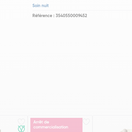
Soin nuit
Référence : 3540550009452
Arrêt de
commercialisation