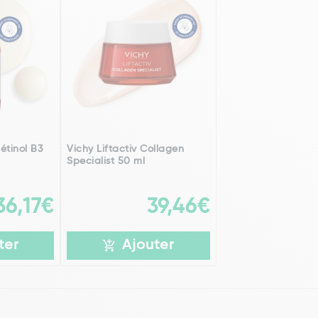
étinol B3
Vichy Liftactiv Collagen
Specialist 50 ml
36,17€
39,46€
ter
Ajouter