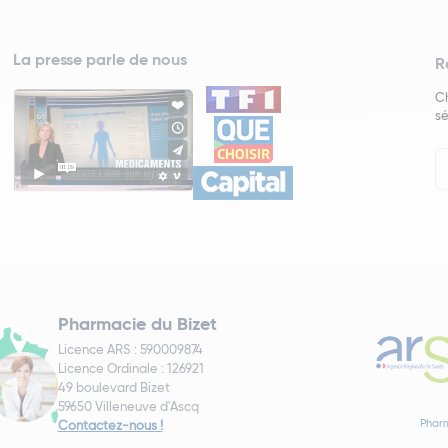
La presse parle de nous
R
Ch
sé
In
Ne
Pharmacie du Bizet
Licence ARS : 590009874
Licence Ordinale : 126921
49 boulevard Bizet
59650 Villeneuve d'Ascq
Pharm
Contactez-nous !