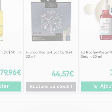
m [10] 50 ml
Filorga Hydra-Hyal Coffret
La Roche-Posay R
30 ml
Sérum 30 ml
79,96€
44,57€
uter
Ajou
Rupture de stock !