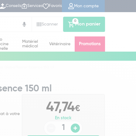
Mon compte
Conseils
Services
Favoris
0
Mon panier
Scanner
io
Matériel
cine
Vétérinaire
Promotions
médical
relle
rga Global'Repair Essence 150 ml
ssence 150 ml
47,74
€
lat à votre
En stock