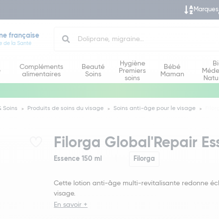
Marques
Search
ne française
e de la Santé
Hygiène
B
Compléments
Beauté
Bébé
e
Premiers
Méde
alimentaires
Soins
Maman
soins
Natu
 Soins
Produits de soins du visage
Soins anti-âge pour le visage
Filo
Filorga Global'Repair E
Essence 150 ml
Filorga
Cette lotion anti-âge multi-revitalisante redonne éc
visage.
En savoir +