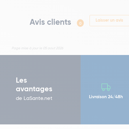
Avis clients
Laisser un avis
0
Page mise à jour le 05 aout 2026
Les
avantages
Livraison 24/48h
de LaSante.net