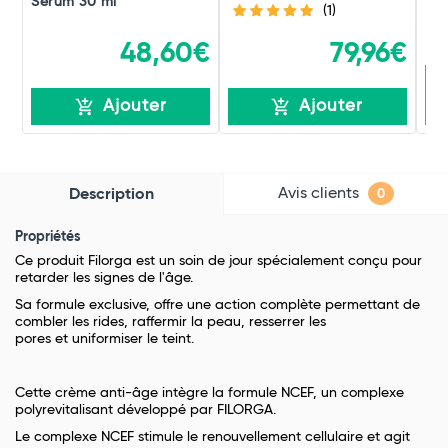
Sérum 30 ml
(1)
48,60€
79,96€
R
Ajouter
Ajouter
Avis clients
Description
0
Propriétés
Ce produit Filorga est un soin de jour spécialement conçu pour
retarder les signes de l'âge.
Sa formule exclusive, offre une action complète permettant de
combler les rides, raffermir la peau, resserrer les
pores et uniformiser le teint.
Cette crème anti-âge intègre la formule NCEF, un complexe
polyrevitalisant développé par FILORGA.
Le complexe NCEF stimule le renouvellement cellulaire et agit