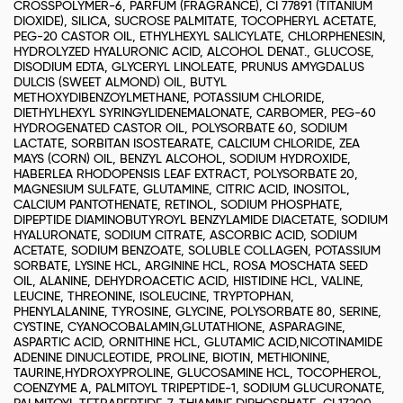
CROSSPOLYMER-6, PARFUM (FRAGRANCE), CI 77891 (TITANIUM
DIOXIDE), SILICA, SUCROSE PALMITATE, TOCOPHERYL ACETATE,
PEG-20 CASTOR OIL, ETHYLHEXYL SALICYLATE, CHLORPHENESIN,
HYDROLYZED HYALURONIC ACID, ALCOHOL DENAT., GLUCOSE,
DISODIUM EDTA, GLYCERYL LINOLEATE, PRUNUS AMYGDALUS
DULCIS (SWEET ALMOND) OIL, BUTYL
METHOXYDIBENZOYLMETHANE, POTASSIUM CHLORIDE,
DIETHYLHEXYL SYRINGYLIDENEMALONATE, CARBOMER, PEG-60
HYDROGENATED CASTOR OIL, POLYSORBATE 60, SODIUM
LACTATE, SORBITAN ISOSTEARATE, CALCIUM CHLORIDE, ZEA
MAYS (CORN) OIL, BENZYL ALCOHOL, SODIUM HYDROXIDE,
HABERLEA RHODOPENSIS LEAF EXTRACT, POLYSORBATE 20,
MAGNESIUM SULFATE, GLUTAMINE, CITRIC ACID, INOSITOL,
CALCIUM PANTOTHENATE, RETINOL, SODIUM PHOSPHATE,
DIPEPTIDE DIAMINOBUTYROYL BENZYLAMIDE DIACETATE, SODIUM
HYALURONATE, SODIUM CITRATE, ASCORBIC ACID, SODIUM
ACETATE, SODIUM BENZOATE, SOLUBLE COLLAGEN, POTASSIUM
SORBATE, LYSINE HCL, ARGININE HCL, ROSA MOSCHATA SEED
OIL, ALANINE, DEHYDROACETIC ACID, HISTIDINE HCL, VALINE,
LEUCINE, THREONINE, ISOLEUCINE, TRYPTOPHAN,
PHENYLALANINE, TYROSINE, GLYCINE, POLYSORBATE 80, SERINE,
CYSTINE, CYANOCOBALAMIN,GLUTATHIONE, ASPARAGINE,
ASPARTIC ACID, ORNITHINE HCL, GLUTAMIC ACID,NICOTINAMIDE
ADENINE DINUCLEOTIDE, PROLINE, BIOTIN, METHIONINE,
TAURINE,HYDROXYPROLINE, GLUCOSAMINE HCL, TOCOPHEROL,
COENZYME A, PALMITOYL TRIPEPTIDE-1, SODIUM GLUCURONATE,