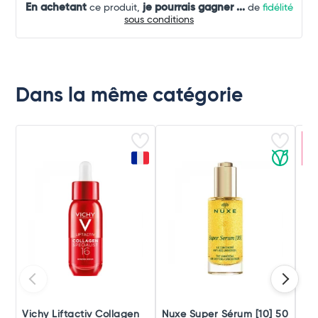
En achetant
je pourrais gagner
...
ce produit,
de
fidélité
sous conditions
Dans la même catégorie
Ar
c
Vichy Liftactiv Collagen
Nuxe Super Sérum [10] 50
Fil