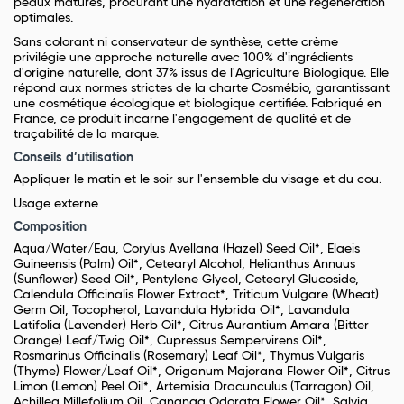
peaux matures, procurant une hydratation et une régénération
optimales.
Sans colorant ni conservateur de synthèse, cette crème
privilégie une approche naturelle avec 100% d'ingrédients
d'origine naturelle, dont 37% issus de l'Agriculture Biologique. Elle
répond aux normes strictes de la charte Cosmébio, garantissant
une cosmétique écologique et biologique certifiée. Fabriqué en
France, ce produit incarne l'engagement de qualité et de
traçabilité de la marque.
Conseils d’utilisation
Appliquer le matin et le soir sur l'ensemble du visage et du cou.
Usage externe
Composition
Aqua/Water/Eau, Corylus Avellana (Hazel) Seed Oil*, Elaeis
Guineensis (Palm) Oil*, Cetearyl Alcohol, Helianthus Annuus
(Sunflower) Seed Oil*, Pentylene Glycol, Cetearyl Glucoside,
Calendula Officinalis Flower Extract*, Triticum Vulgare (Wheat)
Germ Oil, Tocopherol, Lavandula Hybrida Oil*, Lavandula
Latifolia (Lavender) Herb Oil*, Citrus Aurantium Amara (Bitter
Orange) Leaf/Twig Oil*, Cupressus Sempervirens Oil*,
Rosmarinus Officinalis (Rosemary) Leaf Oil*, Thymus Vulgaris
(Thyme) Flower/Leaf Oil*, Origanum Majorana Flower Oil*, Citrus
Limon (Lemon) Peel Oil*, Artemisia Dracunculus (Tarragon) Oil,
Achillea Millefolium Oil, Cananga Odorata Flower Oil*, Salvia