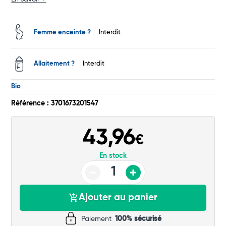
Total
Commander
Femme enceinte ?
Interdit
Allaitement ?
Interdit
Bio
Référence : 3701673201547
43,96
€
En stock
Ajouter au panier
Paiement
100% sécurisé