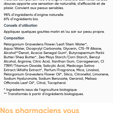
douces apporte une sensation de naturalité, d’efficacité et de
plaisir. Convient aux peaux sensibles.
98% d’ingrédients d’origine naturelle.
61% d’ingrédients bio.
Conseils d’utilisation
Appliquez quelques gouttes matin et/ou soir sur peau propre.
Composition
Pelargonium Graveolens Flower/Leaf/Stem Water*,
Aqua/Water, Dicaprylyl Carbonate, Glycerin, C15-19 Alkane,
Alcohol**Denat, Acacia Senegal Gum*, Butyrospermum Parkii
Butter/Shea Butter*, Zea Mays Starch/Corn Starch, Benzyl
Alcohol, Arginine, Citric Acid, Xanthan Gum, Carrageenan, CI
77891/Titanium Dioxide, Salicylic Acid, Medicago Sativa
Extract/Alfalfa Extract*, Parfum/Fragrance, Mica, Linalool,
Pelargonium Graveolens Flower Oil*, Silica, Citronellol, Limonene,
Sodium Hyaluronate, Sodium Benzoate, Geraniol, Melissa
Officinalis Leaf Oil*, Citral, Tocopherol.
* Ingrédients issus de l'agriculture biologique.
** Transformés à partir d'ingrédients biologiques.
Nos pharmaciens vous