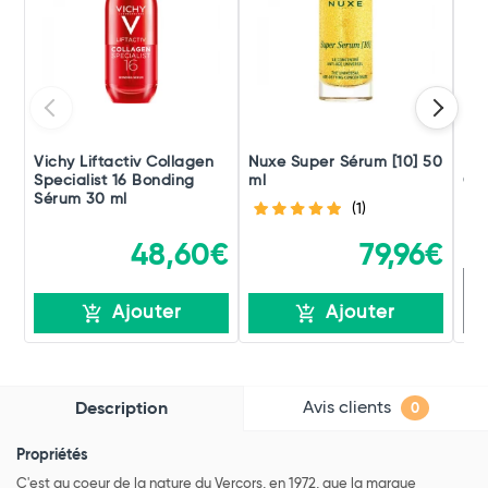
Vichy Liftactiv Collagen
Nuxe Super Sérum [10] 50
Fil
Specialist 16 Bonding
ml
Cof
Sérum 30 ml
(1)
48,60€
79,96€
R
Ajouter
Ajouter
Avis clients
Description
0
Propriétés
C'est au coeur de la nature du Vercors, en 1972, que la marque