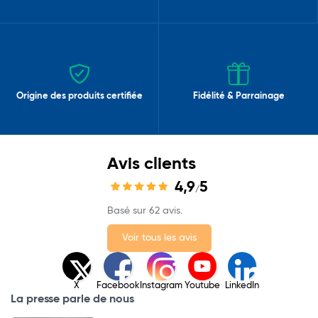
Origine des produits certifiée
Fidélité & Parrainage
Avis clients
4,9
5
/
Basé sur 62 avis.
Voir tous les avis
X
Facebook
Instagram
Youtube
LinkedIn
La presse parle de nous