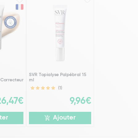
SVR Topialyse Palpébral 15
 Correcteur
ml
(1)
26,47€
9,96€
ter
Ajouter