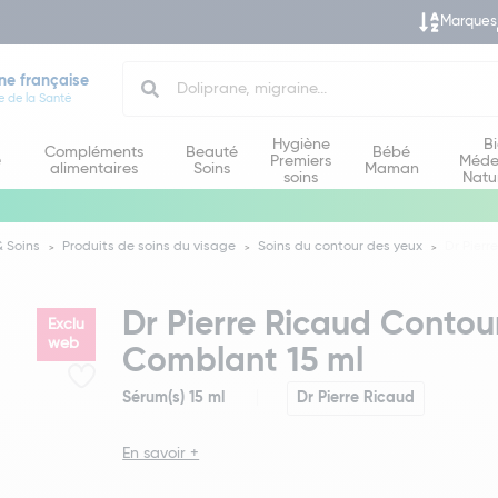
Marques
Search
ne française
e de la Santé
Hygiène
B
Compléments
Beauté
Bébé
e
Premiers
Méde
alimentaires
Soins
Maman
soins
Natu
 Soins
Produits de soins du visage
Soins du contour des yeux
Dr Pierr
Dr Pierre Ricaud Contou
Exclu
web
Comblant 15 ml
Sérum(s) 15 ml
Dr Pierre Ricaud
En savoir +