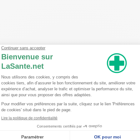
e pur + flavonoïdes de galanga bio est un soin regard révolutionnair
e unique à base d'acide hyaluronique pur et de flavonoïdes de galanga
huile de ricin et l'extrait d'amande douce, ce soin offre une combinais
e légère et non grasse pénètre rapidement, laissant la peau douce et 
ur lutter contre les signes de l'âge, en agissant efficacement sur les
, il apporte une hydratation en profondeur tout en améliorant l'élas
nti-âge puissante, pour une peau visiblement plus jeune et éclatante 
prylic/Capric Triglyceride, Butyrospermum Parkii (Shea) Butter, Glycer
yl Behenate, Cetyl Alcohol, Polyacrylate Crosspolymer-6, Alpha-Glu
Prunus Amygdalus Dulcis (Sweet Almond) Seed Extract, Alpinia Galang
Hyaluronate, Sodium Hydroxide, Hyaluronic Acid, Silanetriol, Citric 