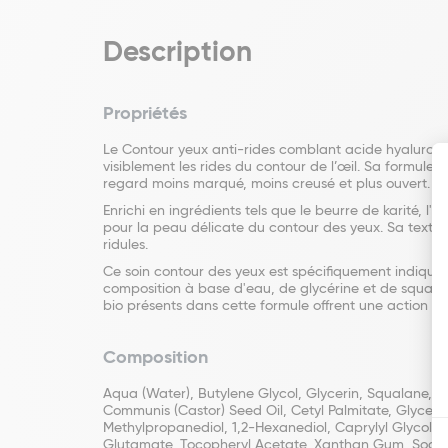
Description
Propriétés
Le Contour yeux anti-rides comblant acide hyaluroniqu
visiblement les rides du contour de l’œil. Sa formul
regard moins marqué, moins creusé et plus ouvert.
Enrichi en ingrédients tels que le beurre de karité, l'
pour la peau délicate du contour des yeux. Sa textur
ridules.
Ce soin contour des yeux est spécifiquement indiqué po
composition à base d'eau, de glycérine et de squalane
bio présents dans cette formule offrent une action a
Composition
Aqua (Water), Butylene Glycol, Glycerin, Squalane, Ca
Communis (Castor) Seed Oil, Cetyl Palmitate, Glycer
Methylpropanediol, 1,2-Hexanediol, Caprylyl Glycol, 
Glutamate, Tocopheryl Acetate, Xanthan Gum, Sodium 