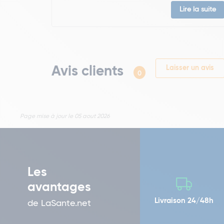
Lire la suite
Avis clients
Laisser un avis
0
Page mise à jour le 05 aout 2026
Les
avantages
Livraison 24/48h
de LaSante.net