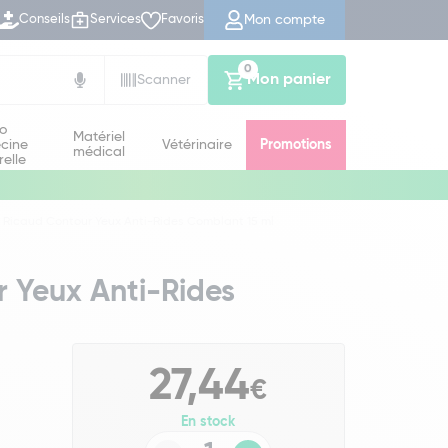
Mon compte
Conseils
Services
Favoris
0
Mon panier
Scanner
io
Matériel
cine
Vétérinaire
Promotions
médical
relle
e Ricaud Contour Yeux Anti-Rides Comblant 15 ml
r Yeux Anti-Rides
27,44
€
En stock