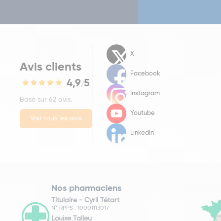
X
Avis clients
Facebook
4,9
5
/
Instagram
Basé sur 62 avis.
Youtube
Voir tous les avis
LinkedIn
Nos pharmaciens
Titulaire -
Cyril Tétart
N° RPPS : 10001113017
Louise Talleu