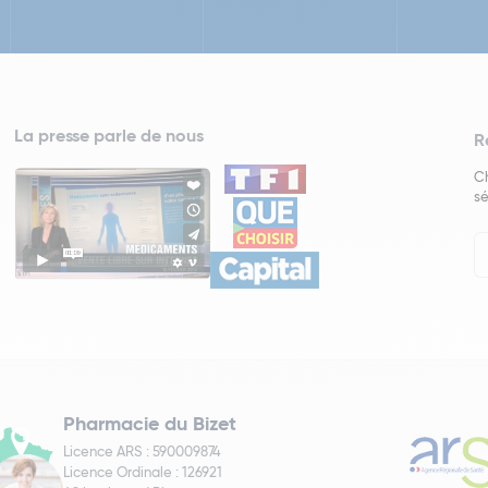
La presse parle de nous
R
Ch
sé
In
Ne
Pharmacie du Bizet
Licence ARS : 590009874
Licence Ordinale : 126921