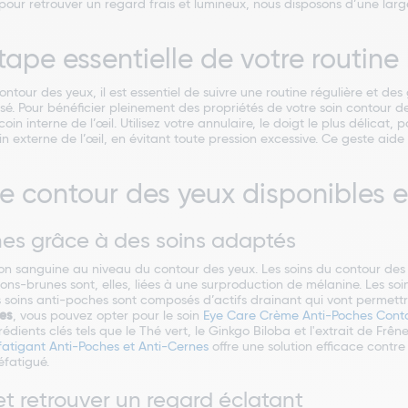
, pour retrouver un regard frais et lumineux, nous disposons d’une la
tape essentielle de votre routin
ntour des yeux, il est essentiel de suivre une routine régulière et de
lisé. Pour bénéficier pleinement des propriétés de votre soin contour 
oin interne de l’œil. Utilisez votre annulaire, le doigt le plus délicat
externe de l’œil, en évitant toute pression excessive. Ce geste aide 
r le contour des yeux disponibles
ches grâce à des soins adaptés
ion sanguine au niveau du contour des yeux. Les soins du contour des 
ons-brunes sont, elles, liées à une surproduction de mélanine. Les so
s soins anti-poches sont composés d’actifs drainant qui vont permett
hes
, vous pouvez opter pour le soin
Eye Care Crème Anti-Poches Cont
édients clés tels que le Thé vert, le Ginkgo Biloba et l'extrait de Frên
éfatigant Anti-Poches et Anti-Cernes
offre une solution efficace contre
éfatigué.
 et retrouver un regard éclatant