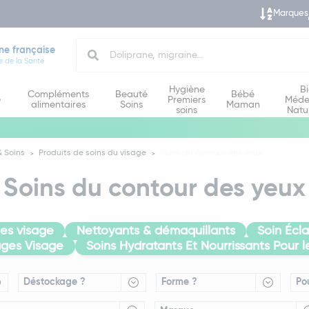
Marques
Search
ne française
e de la Santé
Hygiène
B
Compléments
Beauté
Bébé
e
Premiers
Méde
alimentaires
Soins
Maman
soins
Natu
 Soins
Produits de soins du visage
Soins du contour des yeux
Soins du contour des yeux
es visage
Nettoyants & démaquillants
Soin Écl
ges Visage
Soins Hydratants Et Nourrissants Pour l
Déstockage ?
Forme ?
Po