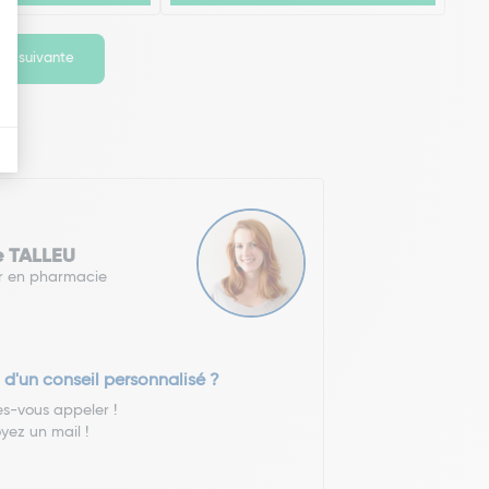
ge suivante
e TALLEU
r en pharmacie
 d'un conseil personnalisé ?
es-vous appeler !
yez un mail !