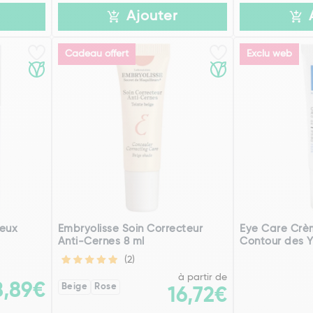
Ajouter
Cadeau offert
Exclu web
Yeux
Embryolisse Soin Correcteur
Eye Care Crè
Anti-Cernes 8 ml
Contour des Y
(2)
à partir de
8,89€
Beige
Rose
16,72€