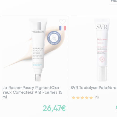
Prix
La Roche-Posay PigmentClar
SVR Topialyse Palpébral
Yeux Correcteur Anti-cernes 15
ml
(1)
26,47€