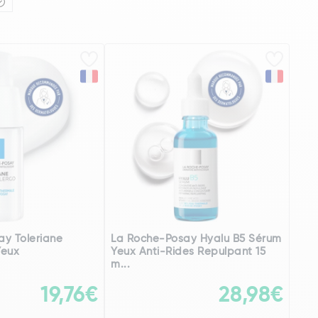
y Toleriane
La Roche-Posay Hyalu B5 Sérum
Yeux
Yeux Anti-Rides Repulpant 15
m...
19,76€
28,98€