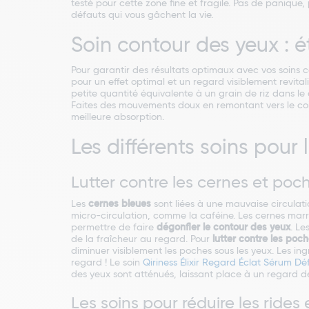
testé pour cette zone fine et fragile. Pas de panique
défauts qui vous gâchent la vie.
Soin contour des yeux : é
Pour garantir des résultats optimaux avec vos soins co
pour un effet optimal et un regard visiblement revita
petite quantité équivalente à un grain de riz dans le c
Faites des mouvements doux en remontant vers le coin 
meilleure absorption.
Les différents soins pou
Lutter contre les cernes et po
Les
cernes bleues
sont liées à une mauvaise circulat
micro-circulation, comme la caféine. Les cernes marr
permettre de faire
dégonfler le contour des yeux
. Le
de la fraîcheur au regard. Pour
lutter contre les poc
diminuer visiblement les poches sous les yeux. Les ingr
regard ! Le soin
Qiriness Élixir Regard Éclat Sérum D
des yeux sont atténués, laissant place à un regard d
Les soins pour réduire les rides