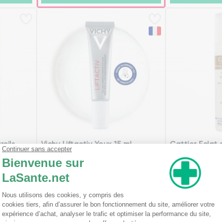
rcils
Vichy Liftactiv Yeux 15 ml
Cattier Eclat
Regard 15 ml
(1
9,90€
26,57€
Ajouter