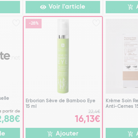
Voir l'article
-28%
elle
Erborian Sève de Bamboo Eye
Krème Soin R
15 ml
Anti-Cernes 1
à partir de
22,4€
16,13€
2,88€
le
Ajouter