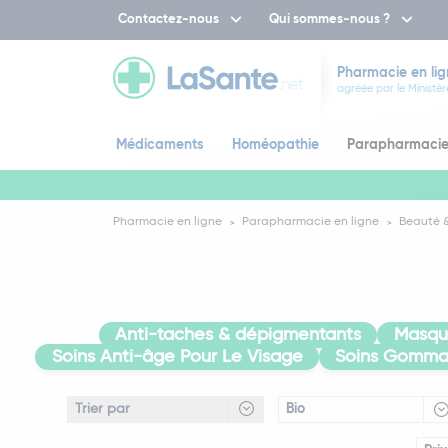
Contactez-nous
Qui sommes-nous ?
Pharmacie en lig
agréée par le Ministèr
Médicaments
Homéopathie
Parapharmaci
Pharmacie en ligne
Parapharmacie en ligne
Beauté &
Anti-taches & dépigmentants
Masqu
Soins Anti-âge Pour Le Visage
Soins Gomma
Bio