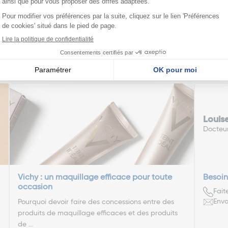
édente
Pa
1
2
3
4
5
6
7
nseillent
Louis
Docteu
Vichy : un maquillage efficace pour toute
Besoin
occasion
Fait
Envo
Pourquoi devoir faire des concessions entre des
produits de maquillage efficaces et des produits
de ...