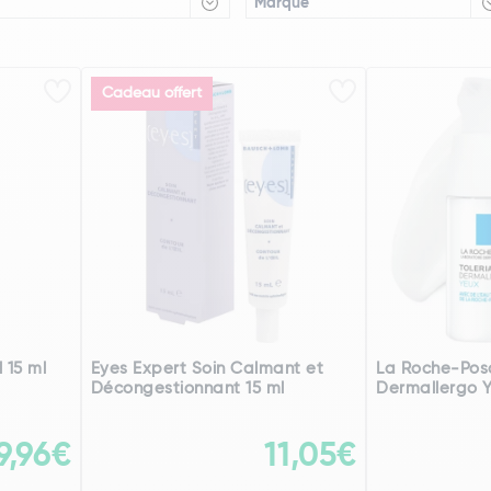
Marque
Cadeau offert
 15 ml
Eyes Expert Soin Calmant et
La Roche-Posa
Décongestionnant 15 ml
Dermallergo 
9,96€
11,05€