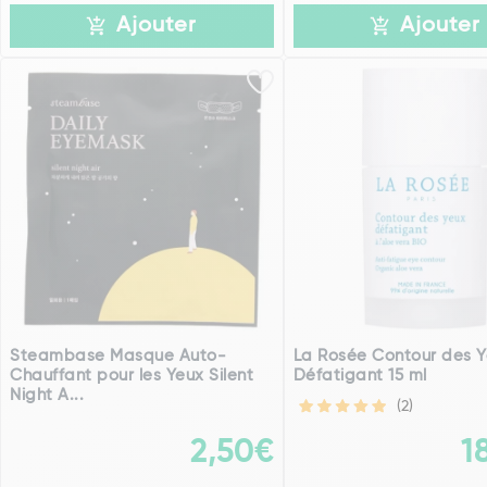
Ajouter
Ajouter
Steambase Masque Auto-
La Rosée Contour des 
Chauffant pour les Yeux Silent
Défatigant 15 ml
Night A...
(2)
2,50€
1