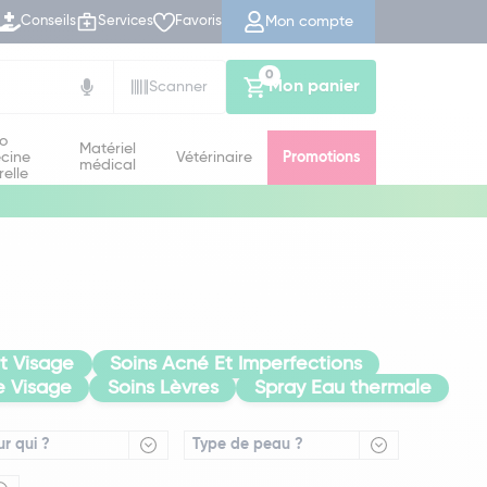
Mon compte
Conseils
Services
Favoris
0
Mon panier
Scanner
io
Matériel
cine
Vétérinaire
Promotions
médical
relle
at Visage
Soins Acné Et Imperfections
e Visage
Soins Lèvres
Spray Eau thermale
ur qui ?
Type de peau ?