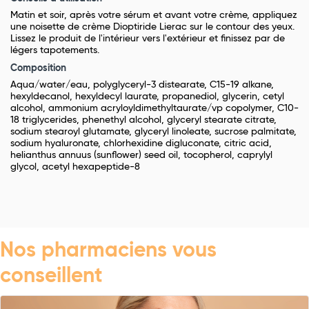
Matin et soir, après votre sérum et avant votre crème, appliquez
une noisette de crème Dioptiride Lierac sur le contour des yeux.
Lissez le produit de l'intérieur vers l'extérieur et finissez par de
légers tapotements.
Composition
Aqua/water/eau, polyglyceryl-3 distearate, C15-19 alkane,
hexyldecanol, hexyldecyl laurate, propanediol, glycerin, cetyl
alcohol, ammonium acryloyldimethyltaurate/vp copolymer, C10-
18 triglycerides, phenethyl alcohol, glyceryl stearate citrate,
sodium stearoyl glutamate, glyceryl linoleate, sucrose palmitate,
sodium hyaluronate, chlorhexidine digluconate, citric acid,
helianthus annuus (sunflower) seed oil, tocopherol, caprylyl
glycol, acetyl hexapeptide-8
Nos pharmaciens vous
conseillent