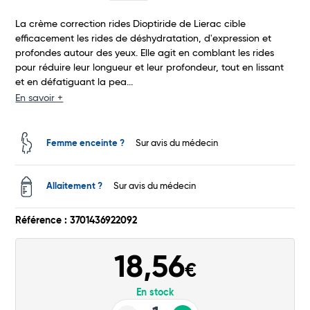
Total
La crème correction rides Dioptiride de Lierac cible
Commander
efficacement les rides de déshydratation, d'expression et
profondes autour des yeux. Elle agit en comblant les rides
pour réduire leur longueur et leur profondeur, tout en lissant
et en défatiguant la pea...
En savoir +
Femme enceinte ?
Sur avis du médecin
Allaitement ?
Sur avis du médecin
Référence : 3701436922092
18,56
€
En stock