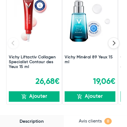
Vichy Liftactiv Collagen
Vichy Minéral 89 Yeux 15
Ce
Specialist Contour des
ml
Rép
Yeux 15 ml
des
26,68€
19,06€
Ajouter
Ajouter
Avis clients
Description
0