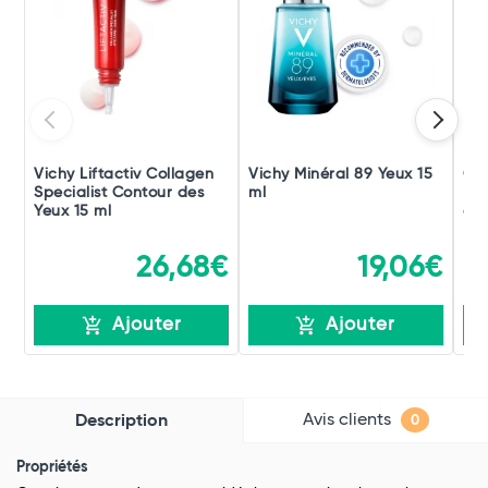
Vichy Liftactiv Collagen
Vichy Minéral 89 Yeux 15
Ce
Specialist Contour des
ml
Rép
Yeux 15 ml
des
26,68€
19,06€
Ajouter
Ajouter
Avis clients
Description
0
Propriétés