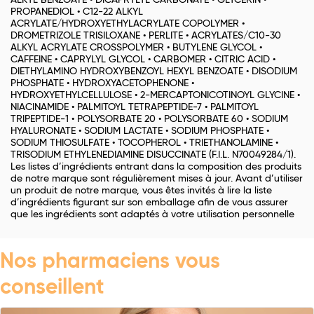
ALKYL BENZOATE • DICAPRYLYL CARBONATE • GLYCERIN •
PROPANEDIOL • C12-22 ALKYL
ACRYLATE/HYDROXYETHYLACRYLATE COPOLYMER •
DROMETRIZOLE TRISILOXANE • PERLITE • ACRYLATES/C10-30
ALKYL ACRYLATE CROSSPOLYMER • BUTYLENE GLYCOL •
CAFFEINE • CAPRYLYL GLYCOL • CARBOMER • CITRIC ACID •
DIETHYLAMINO HYDROXYBENZOYL HEXYL BENZOATE • DISODIUM
PHOSPHATE • HYDROXYACETOPHENONE •
HYDROXYETHYLCELLULOSE • 2-MERCAPTONICOTINOYL GLYCINE •
NIACINAMIDE • PALMITOYL TETRAPEPTIDE-7 • PALMITOYL
TRIPEPTIDE-1 • POLYSORBATE 20 • POLYSORBATE 60 • SODIUM
HYALURONATE • SODIUM LACTATE • SODIUM PHOSPHATE •
SODIUM THIOSULFATE • TOCOPHEROL • TRIETHANOLAMINE •
TRISODIUM ETHYLENEDIAMINE DISUCCINATE (F.I.L. N70049284/1).
Les listes d’ingrédients entrant dans la composition des produits
de notre marque sont régulièrement mises à jour. Avant d’utiliser
un produit de notre marque, vous êtes invités à lire la liste
d’ingrédients figurant sur son emballage afin de vous assurer
que les ingrédients sont adaptés à votre utilisation personnelle
Nos pharmaciens vous
conseillent