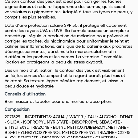
Ce soin contour des yeux est idéal pour corriger les taches
pigmentaires et réduire l’apparence des cernes, qu’ils soient
vasculaires ou pigmentaires. Adapté à tous les types de peau, y
compris les plus sensibles.
Doté d’une protection solaire SPF 50, il protège efficacement
contre les rayons UVA et UVB. Sa formule associe un complexe
breveté qui régule la production de mélanine pour prévenir et
corriger les taches, du niacinamide pour uniformiser le teint et
calmer les inflammations, ainsi que de la caféine aux propriétés
décongestionnantes, qui stimule la microcirculation afin
d’atténuer les poches et les cernes. La vitamine E complète
l’action en protégeant la peau du stress oxydatif.
Dès un mois d’utilisation, le contour des yeux est visiblement
unifié, les cernes s’estompent et le regard paraît plus frais et
éclatant. Sa texture légère pénètre rapidement, et laisse la
peau douce et hydratée.
Conseils d’utilisation
Bien masser et tapoter pour une meilleure absorption.
Composition
2071829 - INGREDIENTS: AQUA / WATER / EAU • ALCOHOL DENAT.
• SILICA • ISOPROPYL MYRISTATE • DIISOPROPYL SEBACATE •
ETHYLHEXYL TRIAZONE • BUTYL METHOXYDIBENZOYLMETHANE •
BIS-ETHYLHEXYLOXYPHENOL METHOXYPHENYL TRIAZINE • C12-15