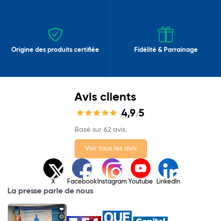
Origine des produits certifiée
Fidélité & Parrainage
Avis clients
4,9
5
/
Basé sur 62 avis.
Voir tous les avis
X
Facebook
Instagram
Youtube
LinkedIn
La presse parle de nous